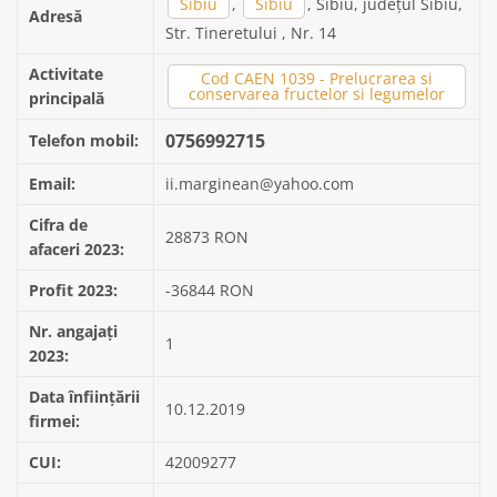
Sibiu
,
Sibiu
, Sibiu, județul Sibiu,
Adresă
Str. Tineretului , Nr. 14
Activitate
Cod CAEN 1039 - Prelucrarea si
conservarea fructelor si legumelor
principală
0756992715
Telefon mobil:
Email:
ii.marginean@yahoo.com
Cifra de
28873 RON
afaceri 2023:
Profit 2023:
-36844 RON
Nr. angajați
1
2023:
Data înființării
10.12.2019
firmei:
CUI:
42009277