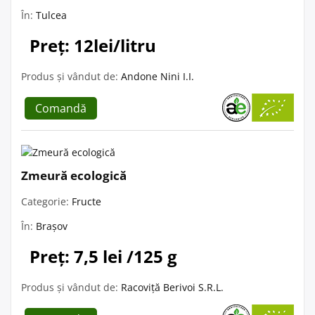
În:
Tulcea
Preț: 12lei/litru
Produs și vândut de:
Andone Nini I.I.
Comandă
Zmeură ecologică
Categorie:
Fructe
În:
Brașov
Preț: 7,5 lei /125 g
Produs și vândut de:
Racoviță Berivoi S.R.L.