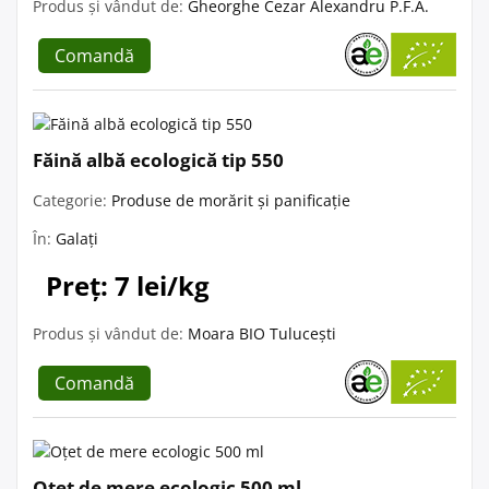
Produs și vândut de:
Gheorghe Cezar Alexandru P.F.A.
Comandă
Făină albă ecologică tip 550
Categorie:
Produse de morărit și panificație
În:
Galați
Preț: 7 lei/kg
Produs și vândut de:
Moara BIO Tulucești
Comandă
Oțet de mere ecologic 500 ml