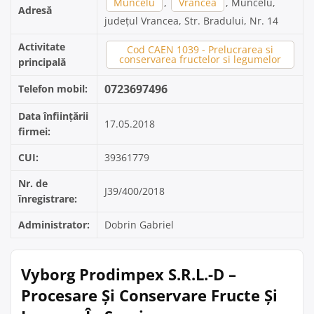
Muncelu
,
Vrancea
, Muncelu,
Adresă
județul Vrancea, Str. Bradului, Nr. 14
Activitate
Cod CAEN 1039 - Prelucrarea si
conservarea fructelor si legumelor
principală
0723697496
Telefon mobil:
Data înființării
17.05.2018
firmei:
CUI:
39361779
Nr. de
J39/400/2018
înregistrare:
Administrator:
Dobrin Gabriel
Vyborg Prodimpex S.R.L.-D –
Procesare Și Conservare Fructe Și