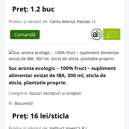
Preț: 1.2 buc
Produs și vândut de:
Cantu Marius Razvan I.I.
Comandă
Suc aronia ecologic – 100% fruct – supliment
alimentar avizat de IBA, 300 ml, sticla de
sticla, plantatie proprie.
Categorie:
Sucuri nectaruri și siropuri
În:
București
Preț: 16 lei/sticla
Produs și vândut de:
Valfruct Invest S.R.L.