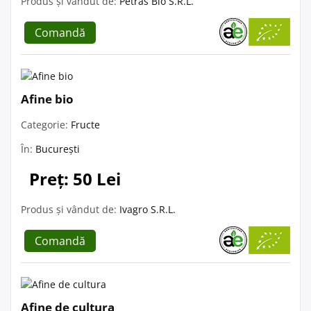
Produs și vândut de:
Petras Bio S.R.L.
Comandă
Afine bio
Categorie:
Fructe
În:
București
Preț: 50 Lei
Produs și vândut de:
Ivagro S.R.L.
Comandă
Afine de cultura