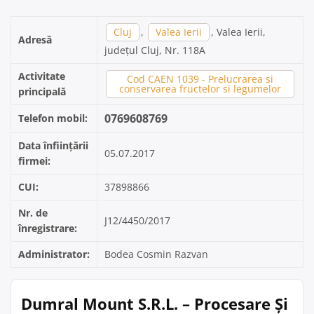
Cluj
,
Valea Ierii
, Valea Ierii,
Adresă
județul Cluj, Nr. 118A
Activitate
Cod CAEN 1039 - Prelucrarea si
conservarea fructelor si legumelor
principală
0769608769
Telefon mobil:
Data înființării
05.07.2017
firmei:
CUI:
37898866
Nr. de
J12/4450/2017
înregistrare:
Administrator:
Bodea Cosmin Razvan
Dumral Mount S.R.L. – Procesare Și