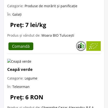
Categorie:
Produse de morărit și panificație
În:
Galați
Preț: 7 lei/kg
Produs și vândut de:
Moara BIO Tulucești
Comandă
Ceapă verde
Categorie:
Legume
În:
Teleorman
Preț: 6 RON
Produs și vândut de:
Gheorghe Cezar Alexandru P.F.A.