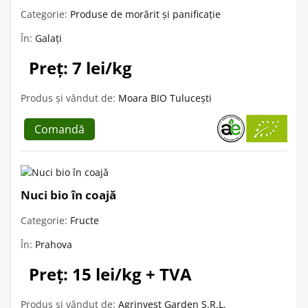
Categorie:
Produse de morărit și panificație
În:
Galați
Preț: 7 lei/kg
Produs și vândut de:
Moara BIO Tulucești
Comandă
Nuci bio în coajă
Categorie:
Fructe
În:
Prahova
Preț: 15 lei/kg + TVA
Produs și vândut de:
Agrinvest Garden S.R.L.