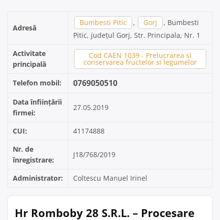
Bumbesti Pitic
,
Gorj
, Bumbesti
Adresă
Pitic, județul Gorj, Str. Principala, Nr. 1
Activitate
Cod CAEN 1039 - Prelucrarea si
conservarea fructelor si legumelor
principală
0769050510
Telefon mobil:
Data înființării
27.05.2019
firmei:
CUI:
41174888
Nr. de
J18/768/2019
înregistrare:
Administrator:
Coltescu Manuel Irinel
Hr Romboby 28 S.R.L. – Procesare