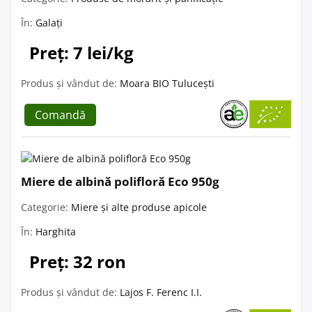
În:
Galați
Preț: 7 lei/kg
Produs și vândut de:
Moara BIO Tulucești
Comandă
Miere de albină polifloră Eco 950g
Categorie:
Miere și alte produse apicole
În:
Harghita
Preț: 32 ron
Produs și vândut de:
Lajos F. Ferenc I.I.