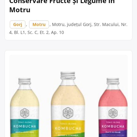
Conservare Fructe Și Legume În
Motru
Gorj
,
Motru
, Motru, județul Gorj, Str. Macului, Nr.
4, Bl. L1, Sc. C, Et. 2, Ap. 10