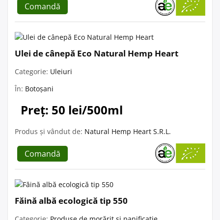
Comandă
Ulei de cânepă Eco Natural Hemp Heart
Categorie:
Uleiuri
În:
Botoșani
Preț: 50 lei/500ml
Produs și vândut de:
Natural Hemp Heart S.R.L.
Comandă
Făină albă ecologică tip 550
Categorie:
Produse de morărit și panificație