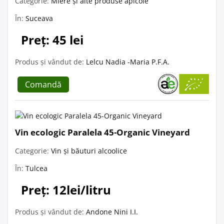
Categorie:
Miere și alte produse apicole
În:
Suceava
Preț: 45 lei
Produs și vândut de:
Lelcu Nadia -Maria P.F.A.
Comandă
Vin ecologic Paralela 45-Organic Vineyard
Categorie:
Vin și băuturi alcoolice
În:
Tulcea
Preț: 12lei/litru
Produs și vândut de:
Andone Nini I.I.