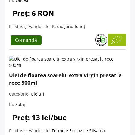
În:
Vâlcea
Preț: 6 RON
Produs și vândut de:
Părăușanu Ionuț
Comandă
Ulei de floarea soarelui extra virgin presat la
rece 500ml
Categorie:
Uleiuri
În:
Sălaj
Preț: 13 lei/buc
Produs și vândut de:
Fermele Ecologice Silvania