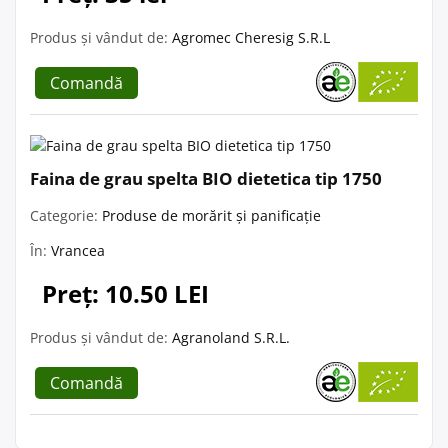
Produs și vândut de:
Agromec Cheresig S.R.L
Comandă
Faina de grau spelta BIO dietetica tip 1750
Categorie:
Produse de morărit și panificație
În:
Vrancea
Preț: 10.50 LEI
Produs și vândut de:
Agranoland S.R.L.
Comandă