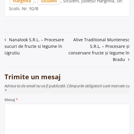
Harghita
,
Siculeni
, Siculeni, județul Harghita, Str.
Scolii, Nr. 92/B
Navigare
Nanalook S.R.L. – Procesare
Alive Traditional Muntenesc
sucuri de fructe si legume în
S.R.L. – Procesare și
în
Ugrutiu
conservare fructe și legume în
articole
Bradu
Trimite un mesaj
Adresa ta de email nu va fi publicată. Câmpurile obligatorii sunt marcate cu
*
Mesaj
*