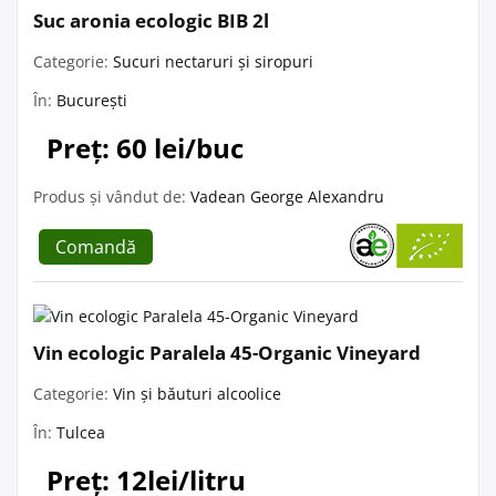
Suc aronia ecologic BIB 2l
Categorie:
Sucuri nectaruri și siropuri
În:
București
Preț: 60 lei/buc
Produs și vândut de:
Vadean George Alexandru
Comandă
Vin ecologic Paralela 45-Organic Vineyard
Categorie:
Vin și băuturi alcoolice
În:
Tulcea
Preț: 12lei/litru