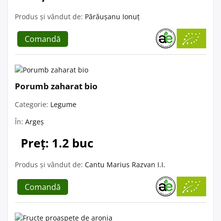
Produs și vândut de:
Părăușanu Ionuț
Comandă
Porumb zaharat bio
Categorie:
Legume
În:
Argeș
Preț: 1.2 buc
Produs și vândut de:
Cantu Marius Razvan I.I.
Comandă