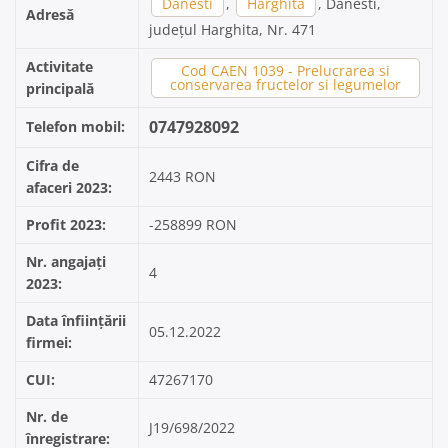
Danesti
,
Harghita
, Danesti,
Adresă
județul Harghita, Nr. 471
Activitate
Cod CAEN 1039 - Prelucrarea si
conservarea fructelor si legumelor
principală
0747928092
Telefon mobil:
Cifra de
2443 RON
afaceri 2023:
Profit 2023:
-258899 RON
Nr. angajați
4
2023:
Data înființării
05.12.2022
firmei:
CUI:
47267170
Nr. de
J19/698/2022
înregistrare: