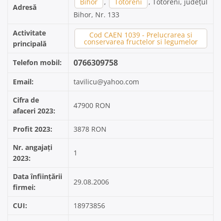
Bihor
,
Totoreni
, Totoreni, județul
Adresă
Bihor, Nr. 133
Activitate
Cod CAEN 1039 - Prelucrarea si
conservarea fructelor si legumelor
principală
0766309758
Telefon mobil:
Email:
tavilicu@yahoo.com
Cifra de
47900 RON
afaceri 2023:
Profit 2023:
3878 RON
Nr. angajați
1
2023:
Data înființării
29.08.2006
firmei:
CUI:
18973856