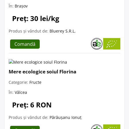
În:
Brașov
Preț: 30 lei/kg
Produs și vândut de:
Bluerey S.R.L.
Comandă
Mere ecologice soiul Florina
Categorie:
Fructe
În:
Vâlcea
Preț: 6 RON
Produs și vândut de:
Părăușanu Ionuț