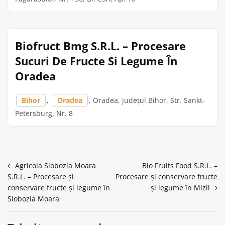
Biofruct Bmg S.R.L. – Procesare
Sucuri De Fructe Si Legume În
Oradea
Bihor
,
Oradea
, Oradea, județul Bihor, Str. Sankt-
Petersburg, Nr. 8
Navigare
Agricola Slobozia Moara
Bio Fruits Food S.R.L. –
S.R.L. – Procesare și
Procesare și conservare fructe
în
conservare fructe și legume în
și legume în Mizil
articole
Slobozia Moara