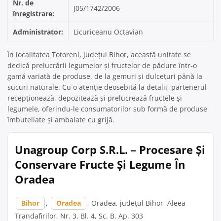
Nr. de
J05/1742/2006
înregistrare:
Administrator:
Licuriceanu Octavian
În localitatea Totoreni, județul Bihor, această unitate se
dedică prelucrării legumelor și fructelor de pădure într-o
gamă variată de produse, de la gemuri și dulcețuri până la
sucuri naturale. Cu o atenție deosebită la detalii, partenerul
recepționează, depozitează și prelucrează fructele și
legumele, oferindu-le consumatorilor sub formă de produse
îmbuteliate și ambalate cu grijă.
Unagroup Corp S.R.L. – Procesare Și
Conservare Fructe Și Legume În
Oradea
Bihor
,
Oradea
, Oradea, județul Bihor, Aleea
Trandafirilor, Nr. 3, Bl. 4, Sc. B, Ap. 303