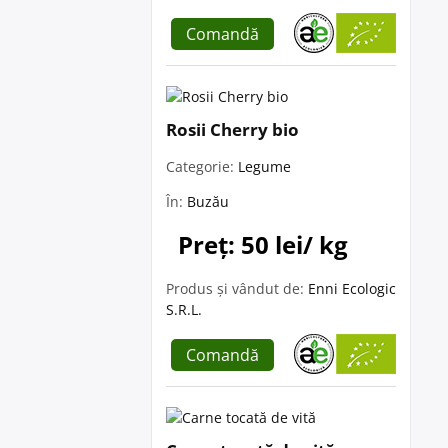
Comandă
Rosii Cherry bio
Categorie:
Legume
În:
Buzău
Preț: 50 lei/ kg
Produs și vândut de:
Enni Ecologic
S.R.L.
Comandă