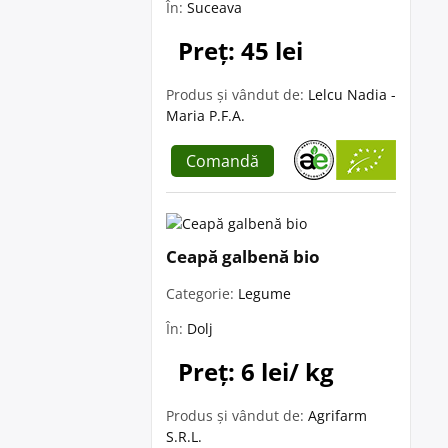
În:
Suceava
Preț: 45 lei
Produs și vândut de:
Lelcu Nadia -
Maria P.F.A.
Comandă
Ceapă galbenă bio
Categorie:
Legume
În:
Dolj
Preț: 6 lei/ kg
Produs și vândut de:
Agrifarm
S.R.L.