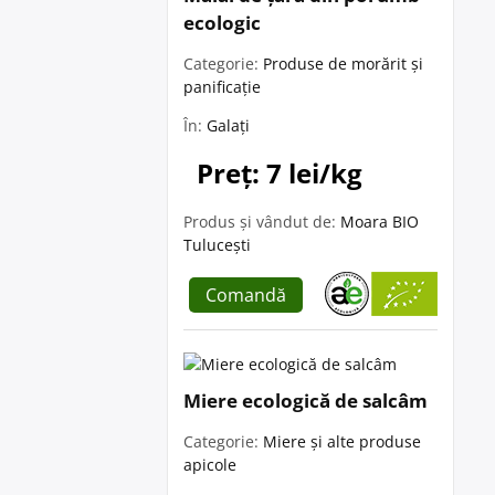
ecologic
Categorie:
Produse de morărit și
panificație
În:
Galați
Preț: 7 lei/kg
Produs și vândut de:
Moara BIO
Tulucești
Comandă
Miere ecologică de salcâm
Categorie:
Miere și alte produse
apicole