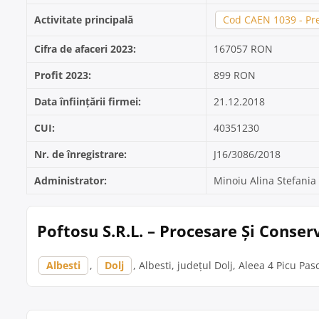
Activitate principală
Cod CAEN 1039 - Pre
Cifra de afaceri 2023:
167057 RON
Profit 2023:
899 RON
Data înființării firmei:
21.12.2018
CUI:
40351230
Nr. de înregistrare:
J16/3086/2018
Administrator:
Minoiu Alina Stefania
Poftosu S.R.L. – Procesare Și Conser
Albesti
,
Dolj
, Albesti, județul Dolj, Aleea 4 Picu Pas