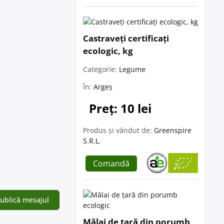
Castraveți certificați
ecologic, kg
Categorie:
Legume
În:
Argeș
Preț: 10 lei
Produs și vândut de:
Greenspire
S.R.L.
Comandă
Mălai de țară din porumb