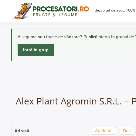
Skip
to
dezvoltat de asoc.
100% 
content
Ai legume sau fructe de vânzare? Publică oferta în grupul d
Intră în grup
Alex Plant Agromin S.R.L. – 
Adresă
Apele Vii
,
Dolj