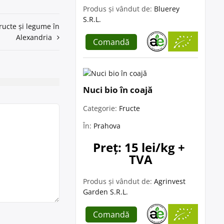
Produs și vândut de:
Bluerey
S.R.L.
fructe și legume în
Alexandria
Comandă
Nuci bio în coajă
Categorie:
Fructe
În:
Prahova
Preț: 15 lei/kg + 
TVA
Produs și vândut de:
Agrinvest
Garden S.R.L.
Comandă