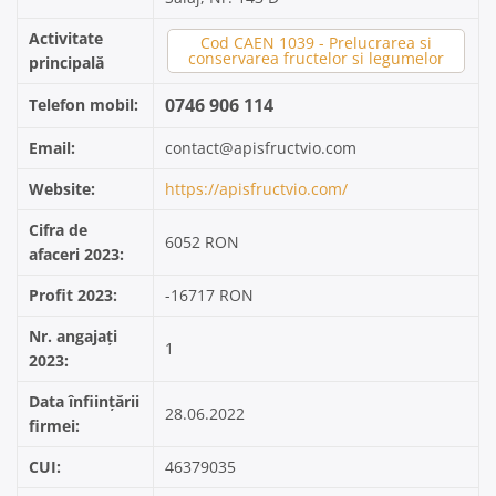
Activitate
Cod CAEN 1039 - Prelucrarea si
conservarea fructelor si legumelor
principală
0746 906 114
Telefon mobil:
Email:
contact@apisfructvio.com
Website:
https://apisfructvio.com/
Cifra de
6052 RON
afaceri 2023:
Profit 2023:
-16717 RON
Nr. angajați
1
2023:
Data înființării
28.06.2022
firmei:
CUI:
46379035