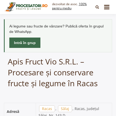
Skip
dezvoltat de asoc.
100%
to
pentru mediu
content
Ai legume sau fructe de vânzare? Publică oferta în grupul
de WhatsApp.
Intră în grup
Apis Fruct Vio S.R.L. –
Procesare și conservare
fructe și legume în Racas
Racas
,
Sălaj
, Racas, județul
Adresă
Sălaj, Nr. 143 D