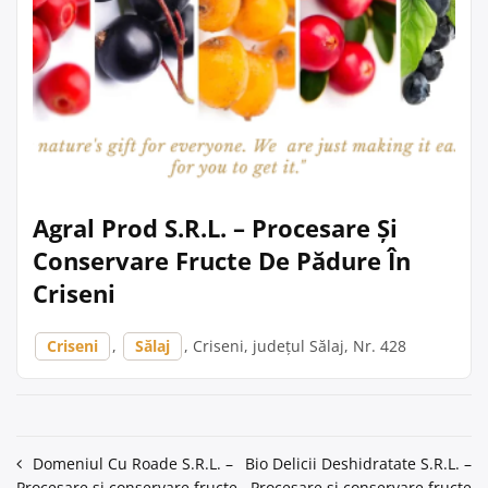
Agral Prod S.R.L. – Procesare Și
Conservare Fructe De Pădure În
Criseni
Criseni
,
Sălaj
, Criseni, județul Sălaj, Nr. 428
Navigare
Domeniul Cu Roade S.R.L. –
Bio Delicii Deshidratate S.R.L. –
Procesare și conservare fructe
Procesare și conservare fructe