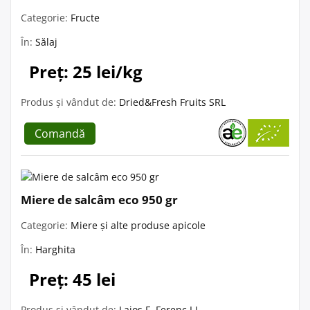
Categorie:
Fructe
În:
Sălaj
Preț: 25 lei/kg
Produs și vândut de:
Dried&Fresh Fruits SRL
Comandă
Miere de salcâm eco 950 gr
Categorie:
Miere și alte produse apicole
În:
Harghita
Preț: 45 lei
Produs și vândut de:
Lajos F. Ferenc I.I.