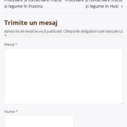
în
și legume în Frasinu
și legume în Husi
articole
Trimite un mesaj
Adresa ta de email nu va fi publicată. Câmpurile obligatorii sunt marcate cu
*
Mesaj
*
Nume
*