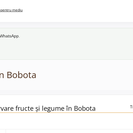
pentru mediu
e WhatsApp.
în Bobota
rvare fructe și legume în Bobota
T