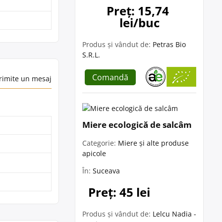
Preț: 15,74 
lei/buc
Produs și vândut de:
Petras Bio
S.R.L.
Comandă
rimite un mesaj
Miere ecologică de salcâm
Categorie:
Miere și alte produse
apicole
În:
Suceava
Preț: 45 lei
Produs și vândut de:
Lelcu Nadia -