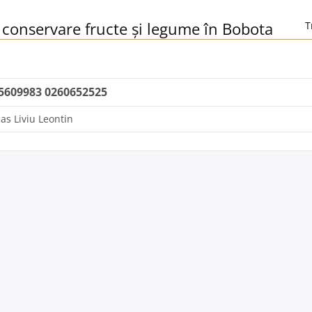
i conservare fructe și legume în Bobota
T
5609983 0260652525
as Liviu Leontin