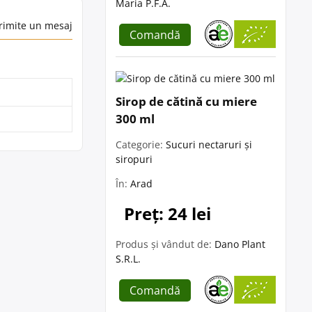
Maria P.F.A.
rimite un mesaj
Comandă
Sirop de cătină cu miere
300 ml
Categorie:
Sucuri nectaruri și
siropuri
În:
Arad
Preț: 24 lei
Produs și vândut de:
Dano Plant
S.R.L.
Comandă