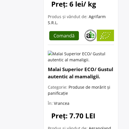
Preț: 6 lei/ kg
Produs și vândut de:
Agrifarm
S.R.L.
Comandă
Malai Superior ECO/ Gustul
autentic al mamaligii.
Categorie:
Produse de morărit și
panificație
În:
Vrancea
Preț: 7.70 LEI
Produs și vândut de:
Agranoland