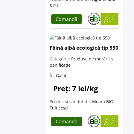
S.R.L.
Comandă
Făină albă ecologică tip 550
Categorie:
Produse de morărit și
panificație
În:
Galați
Preț: 7 lei/kg
Produs și vândut de:
Moara BIO
Tulucești
Comandă