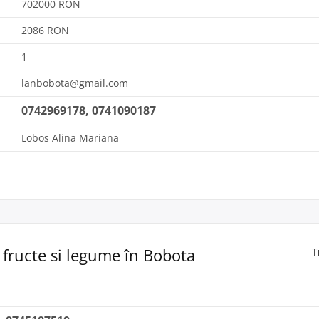
702000 RON
2086 RON
1
lanbobota@gmail.com
0742969178, 0741090187
Lobos Alina Mariana
 fructe si legume în Bobota
T