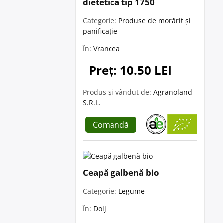
dietetica tip 1750
Categorie:
Produse de morărit și
panificație
În:
Vrancea
Preț: 10.50 LEI
Produs și vândut de:
Agranoland
S.R.L.
Comandă
Ceapă galbenă bio
Categorie:
Legume
În:
Dolj