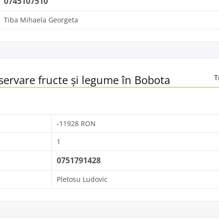
0745107510
Tiba Mihaela Georgeta
servare fructe și legume în Bobota
T
-11928 RON
1
0751791428
Pletosu Ludovic