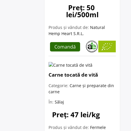
Preț: 50 
lei/500ml
Produs și vândut de:
Natural
Hemp Heart S.R.L.
Comandă
Carne tocată de vită
Categorie:
Carne și preparate din
carne
În:
Sălaj
Preț: 47 lei/kg
Produs și vândut de:
Fermele