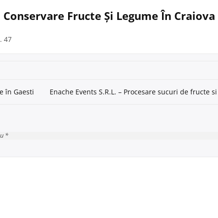
Și Conservare Fructe Și Legume În Craiova
. 47
e în Gaesti
Enache Events S.R.L. – Procesare sucuri de fructe s
cu *