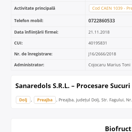
Activitate principală
Cod CAEN 1039 - Pre
0722860533
Telefon mobil:
Data înființării firmei:
21.11.2018
CUI:
40195831
Nr. de înregistrare:
J16/2666/2018
Administrator:
Cojocaru Marius Toni
Sanaredols S.R.L. – Procesare Sucuri
Dolj
,
Preajba
, Preajba, județul Dolj, Str. Fagului, Nr
Biofruct