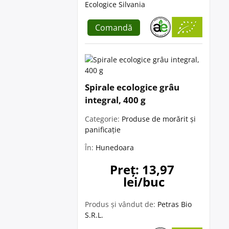
Ecologice Silvania
Comandă
Spirale ecologice grâu
integral, 400 g
Categorie:
Produse de morărit și
panificație
În:
Hunedoara
Preț: 13,97 
lei/buc
Produs și vândut de:
Petras Bio
S.R.L.