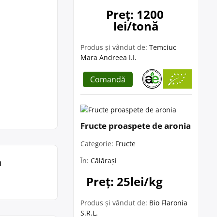
Preț: 1200 
lei/tonă
Produs și vândut de:
Temciuc
Mara Andreea I.I.
Comandă
Fructe proaspete de aronia
Categorie:
Fructe
a
În:
Călărași
Preț: 25lei/kg
Produs și vândut de:
Bio Flaronia
S.R.L.