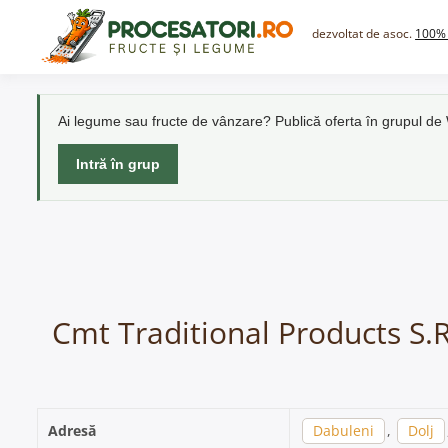
Skip
to
dezvoltat de asoc.
100% 
content
Ai legume sau fructe de vânzare? Publică oferta în grupul d
Intră în grup
Cmt Traditional Products S.R
Adresă
Dabuleni
,
Dolj