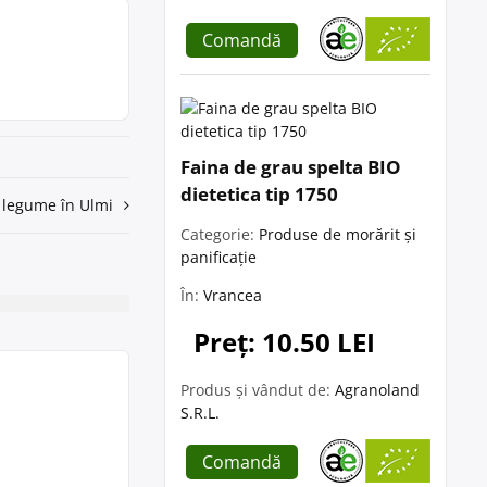
Comandă
Faina de grau spelta BIO
dietetica tip 1750
i legume în Ulmi
Categorie:
Produse de morărit și
panificație
În:
Vrancea
Preț: 10.50 LEI
Produs și vândut de:
Agranoland
S.R.L.
Comandă