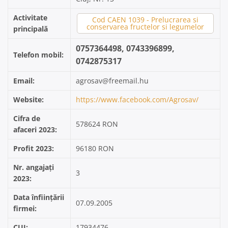
Activitate
Cod CAEN 1039 - Prelucrarea si
conservarea fructelor si legumelor
principală
0757364498, 0743396899,
Telefon mobil:
0742875317
Email:
agrosav@freemail.hu
Website:
https://www.facebook.com/Agrosav/
Cifra de
578624 RON
afaceri 2023:
Profit 2023:
96180 RON
Nr. angajați
3
2023:
Data înființării
07.09.2005
firmei:
CUI:
17934476