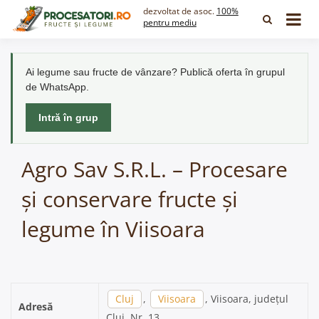
Skip
dezvoltat de asoc.
100%
to
pentru mediu
content
Ai legume sau fructe de vânzare? Publică oferta în grupul
de WhatsApp.
Intră în grup
Agro Sav S.R.L. – Procesare
și conservare fructe și
legume în Viisoara
Cluj
,
Viisoara
, Viisoara, județul
Adresă
Cluj, Nr. 13