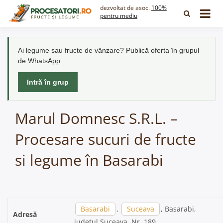
Skip
dezvoltat de asoc.
100%
to
pentru mediu
content
Ai legume sau fructe de vânzare? Publică oferta în grupul
de WhatsApp.
Intră în grup
Marul Domnesc S.R.L. –
Procesare sucuri de fructe
si legume în Basarabi
Basarabi
,
Suceava
, Basarabi,
Adresă
județul Suceava, Nr. 189