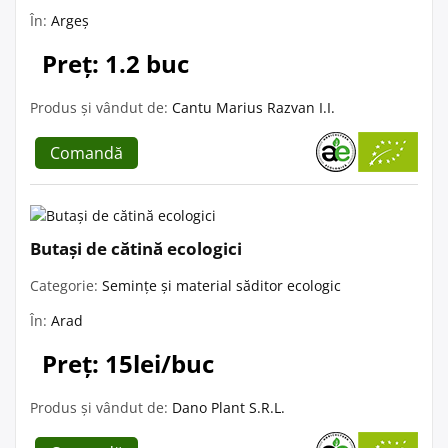
În:
Argeș
Preț: 1.2 buc
Produs și vândut de:
Cantu Marius Razvan I.I.
Comandă
Butași de cătină ecologici
Categorie:
Semințe și material săditor ecologic
În:
Arad
Preț: 15lei/buc
Produs și vândut de:
Dano Plant S.R.L.