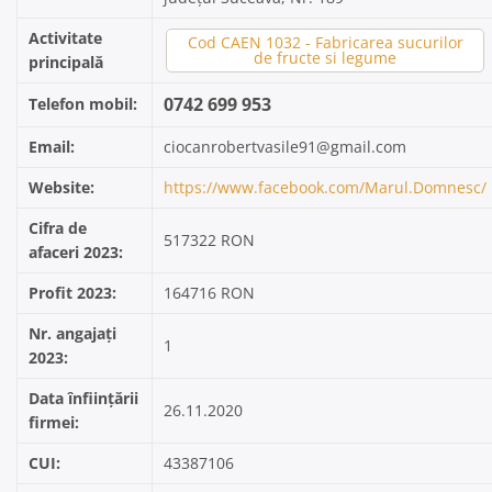
Activitate
Cod CAEN 1032 - Fabricarea sucurilor
de fructe si legume
principală
0742 699 953
Telefon mobil:
Email:
ciocanrobertvasile91@gmail.com
Website:
https://www.facebook.com/Marul.Domnesc/
Cifra de
517322 RON
afaceri 2023:
Profit 2023:
164716 RON
Nr. angajați
1
2023:
Data înființării
26.11.2020
firmei:
CUI:
43387106