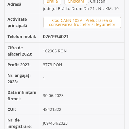
Brăila
,
Chiscani
, Chiscani,
Adresă
județul Brăila, Drum Dn 21 , Nr. KM. 10
Activitate
Cod CAEN 1039 - Prelucrarea si
conservarea fructelor si legumelor
principală
0761934021
Telefon mobil:
Cifra de
102905 RON
afaceri 2023:
Profit 2023:
3773 RON
Nr. angajați
1
2023:
Data înființării
30.06.2023
firmei:
CUI:
48421322
Nr. de
J09/464/2023
înregistrare: