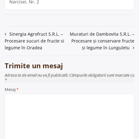
Narcisei, Nr. 2
Navigare
Sinergia Agrofruct S.R.L. –
Muraturi de Dambovita S.R.L. –
Procesare sucuri de fructe si
Procesare și conservare fructe
în
legume în Oradea
și legume în Lunguletu
articole
Trimite un mesaj
Adresa ta de email nu va fi publicată. Câmpurile obligatorii sunt marcate cu
*
Mesaj
*