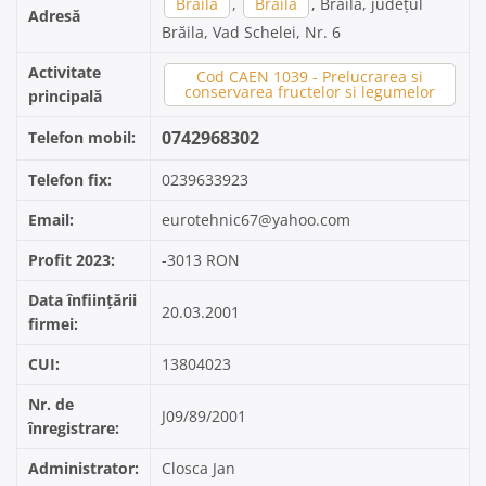
Brăila
,
Braila
, Braila, județul
Adresă
Brăila, Vad Schelei, Nr. 6
Activitate
Cod CAEN 1039 - Prelucrarea si
conservarea fructelor si legumelor
principală
0742968302
Telefon mobil:
Telefon fix:
0239633923
Email:
eurotehnic67@yahoo.com
Profit 2023:
-3013 RON
Data înființării
20.03.2001
firmei:
CUI:
13804023
Nr. de
J09/89/2001
înregistrare:
Administrator:
Closca Jan