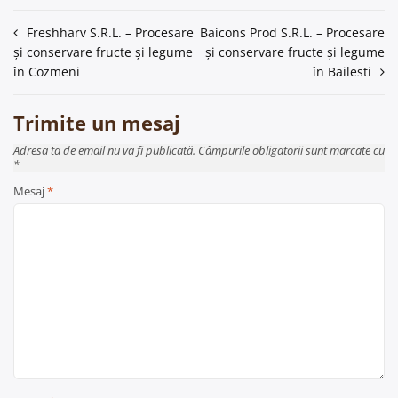
Navigare
Freshharv S.R.L. – Procesare
Baicons Prod S.R.L. – Procesare
și conservare fructe și legume
și conservare fructe și legume
în
în Cozmeni
în Bailesti
articole
Trimite un mesaj
Adresa ta de email nu va fi publicată. Câmpurile obligatorii sunt marcate cu
*
Mesaj
*