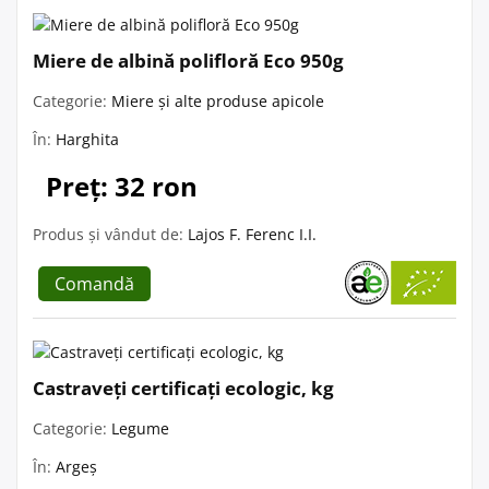
Miere de albină polifloră Eco 950g
Categorie:
Miere și alte produse apicole
În:
Harghita
Preț: 32 ron
Produs și vândut de:
Lajos F. Ferenc I.I.
Comandă
Castraveți certificați ecologic, kg
Categorie:
Legume
În:
Argeș