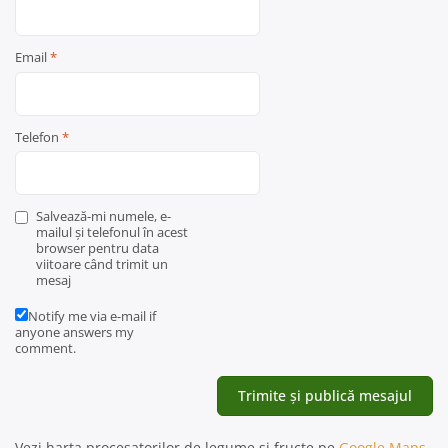
Email
*
Telefon
*
Salvează-mi numele, e-
mailul și telefonul în acest
browser pentru data
viitoare când trimit un
mesaj
Notify me via e-mail if
anyone answers my
comment.
Vezi harta procesatorilor de legume și fructe pe
Google Maps