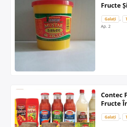
Fructe Ș
Galați
,
Ap. 2
Contec 
Fructe Î
Galați
,