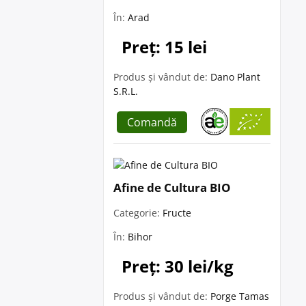
În:
Arad
Preț: 15 lei
Produs și vândut de:
Dano Plant
S.R.L.
Comandă
Afine de Cultura BIO
Categorie:
Fructe
În:
Bihor
Preț: 30 lei/kg
Produs și vândut de:
Porge Tamas