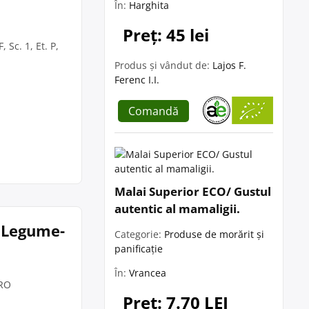
În:
Harghita
Preț: 45 lei
 Sc. 1, Et. P,
Produs și vândut de:
Lajos F.
Ferenc I.I.
Comandă
Malai Superior ECO/ Gustul
autentic al mamaligii.
e Legume-
Categorie:
Produse de morărit și
panificație
În:
Vrancea
 RO
Preț: 7.70 LEI