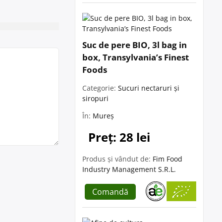
Suc de pere BIO, 3l bag in
box, Transylvania’s Finest
Foods
Categorie:
Sucuri nectaruri și
siropuri
În:
Mureș
Preț: 28 lei
Produs și vândut de:
Fim Food
Industry Management S.R.L.
Comandă