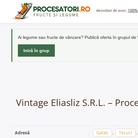
Skip
to
dezvoltat de asoc.
100% 
content
Ai legume sau fructe de vânzare? Publică oferta în grupul d
Intră în grup
Vintage Eliasliz S.R.L. – Pro
Adresă
Galați
,
Tecuci