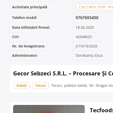
Activitate principală
Cod CAEN 1039 - Pre
0767693450
Telefon mobil:
Data înființării firmei:
18.06.2020
CUI:
42648025
Nr. de înregistrare:
J17/619/2020
Administrator:
Dorobantu Eliza
Gecor Sebzeci S.R.L. – Procesare Și 
Galați
,
Tecuci
, Tecuci, județul Galați, Str. Dragos V
Tecfood