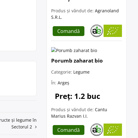
Produs și vândut de:
Agranoland
S.R.L.
Comandă
Porumb zaharat bio
Categorie:
Legume
În:
Argeș
Preț: 1.2 buc
Produs și vândut de:
Cantu
Marius Razvan I.I.
ructe și legume în
Sectorul 2
Comandă