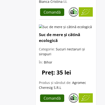
Bianca Cristina I.I.
Comandă
Suc de mere și cătină
ecologică
Categorie:
Sucuri nectaruri și
siropuri
În:
Bihor
Preț: 35 lei
Produs și vândut de:
Agromec
Cheresig S.R.L
Comandă