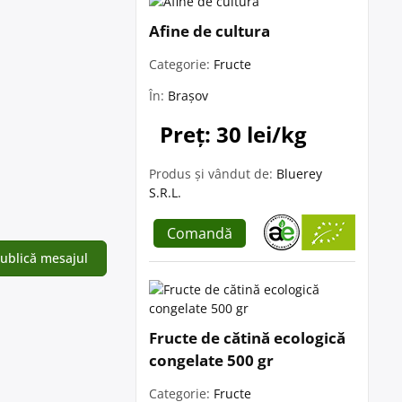
Afine de cultura
Categorie:
Fructe
În:
Brașov
Preț: 30 lei/kg
Produs și vândut de:
Bluerey
S.R.L.
Comandă
Fructe de cătină ecologică
congelate 500 gr
Categorie:
Fructe