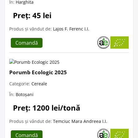
În:
Harghita
Preț: 45 lei
Produs și vândut de:
Lajos F. Ferenc I.I.
Comandă
Porumb Ecologic 2025
Categorie:
Cereale
În:
Botoșani
Preț: 1200 lei/tonă
Produs și vândut de:
Temciuc Mara Andreea I.I.
Comandă