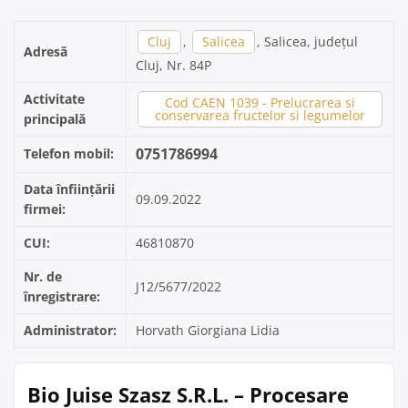
Cluj
,
Salicea
, Salicea, județul
Adresă
Cluj, Nr. 84P
Activitate
Cod CAEN 1039 - Prelucrarea si
conservarea fructelor si legumelor
principală
0751786994
Telefon mobil:
Data înființării
09.09.2022
firmei:
CUI:
46810870
Nr. de
J12/5677/2022
înregistrare:
Administrator:
Horvath Giorgiana Lidia
Bio Juise Szasz S.R.L. – Procesare