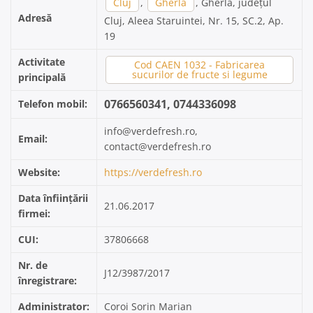
Cluj
,
Gherla
, Gherla, județul
Adresă
Cluj, Aleea Staruintei, Nr. 15, SC.2, Ap.
19
Activitate
Cod CAEN 1032 - Fabricarea
sucurilor de fructe si legume
principală
0766560341, 0744336098
Telefon mobil:
info@verdefresh.ro,
Email:
contact@verdefresh.ro
Website:
https://verdefresh.ro
Data înființării
21.06.2017
firmei:
CUI:
37806668
Nr. de
J12/3987/2017
înregistrare:
Administrator:
Coroi Sorin Marian