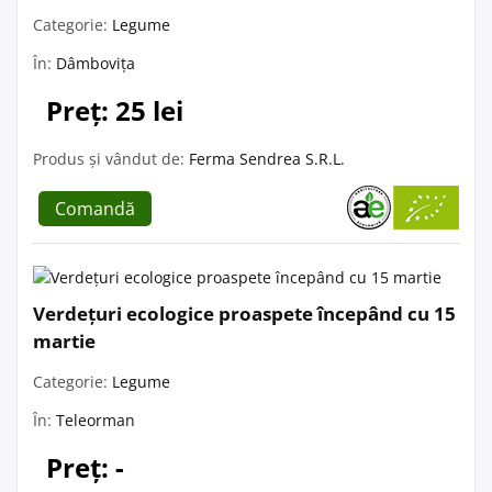
Categorie:
Legume
În:
Dâmbovița
Preț: 25 lei
Produs și vândut de:
Ferma Sendrea S.R.L.
Comandă
Verdețuri ecologice proaspete începând cu 15
martie
Categorie:
Legume
În:
Teleorman
Preț: -