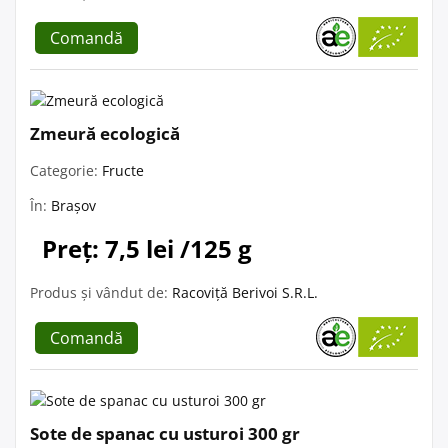
Comandă
Zmeură ecologică
Categorie:
Fructe
În:
Brașov
Preț: 7,5 lei /125 g
Produs și vândut de:
Racoviță Berivoi S.R.L.
Comandă
Sote de spanac cu usturoi 300 gr