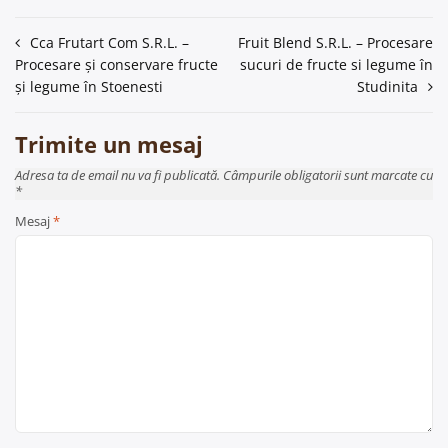
Navigare
Cca Frutart Com S.R.L. –
Fruit Blend S.R.L. – Procesare
Procesare și conservare fructe
sucuri de fructe si legume în
în
și legume în Stoenesti
Studinita
articole
Trimite un mesaj
Adresa ta de email nu va fi publicată. Câmpurile obligatorii sunt marcate cu
*
Mesaj
*