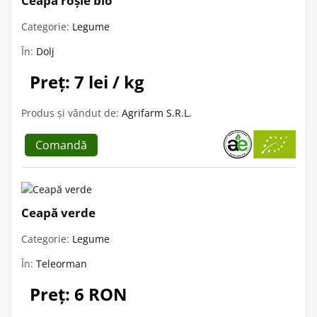
Ceapă roșie bio
Categorie:
Legume
În:
Dolj
Preț: 7 lei / kg
Produs și vândut de:
Agrifarm S.R.L.
Comandă
Ceapă verde
Categorie:
Legume
În:
Teleorman
Preț: 6 RON