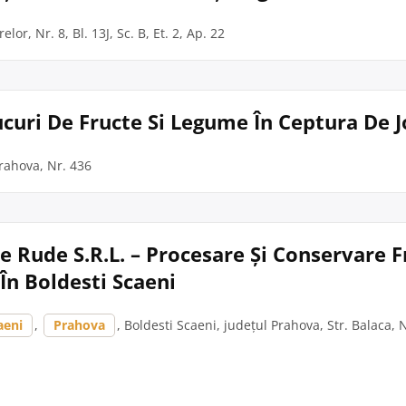
elor, Nr. 8, Bl. 13J, Sc. B, Et. 2, Ap. 22
Sucuri De Fructe Si Legume În Ceptura De J
Prahova, Nr. 436
 Rude S.R.L. – Procesare Și Conservare F
n Boldesti Scaeni
aeni
,
Prahova
, Boldesti Scaeni, județul Prahova, Str. Balaca, 