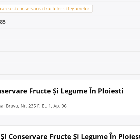
area si conservarea fructelor si legumelor
585
nservare Fructe Și Legume În Ploiesti
hai Bravu, Nr. 235 F, Et. 1, Ap. 96
e Și Conservare Fructe Și Legume În Ploies