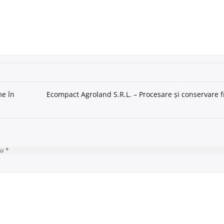
me în
Ecompact Agroland S.R.L. – Procesare și conservare f
cu *