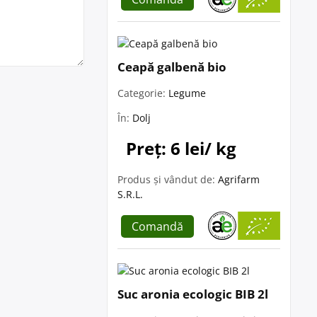
Ceapă galbenă bio
Categorie:
Legume
În:
Dolj
Preț: 6 lei/ kg
Produs și vândut de:
Agrifarm
S.R.L.
Comandă
Suc aronia ecologic BIB 2l