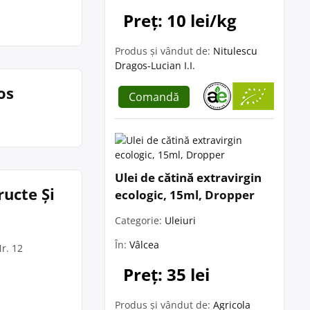
Preț: 10 lei/kg
Produs și vândut de:
Nitulescu
Dragos-Lucian I.I.
os
Comandă
Ulei de cătină extravirgin
ructe Și
ecologic, 15ml, Dropper
Categorie:
Uleiuri
În:
Vâlcea
Nr. 12
Preț: 35 lei
Produs și vândut de:
Agricola