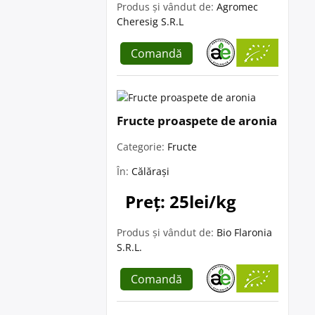
Produs și vândut de:
Agromec
Cheresig S.R.L
Comandă
Fructe proaspete de aronia
Categorie:
Fructe
În:
Călărași
Preț: 25lei/kg
Produs și vândut de:
Bio Flaronia
S.R.L.
Comandă