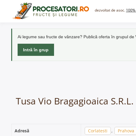
Skip
to
dezvoltat de asoc.
100% 
content
Ai legume sau fructe de vânzare? Publică oferta în grupul d
Intră în grup
Tusa Vio Bragagioaica S.R.L. 
Adresă
Corlatesti
,
Prahova