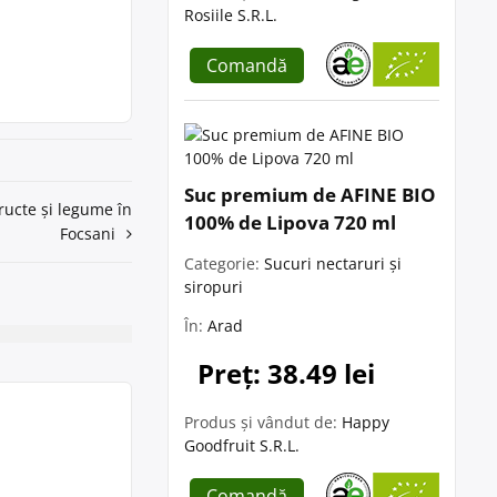
Rosiile S.R.L.
Comandă
Suc premium de AFINE BIO
ructe și legume în
100% de Lipova 720 ml
Focsani
Categorie:
Sucuri nectaruri și
siropuri
În:
Arad
Preț: 38.49 lei
Produs și vândut de:
Happy
Goodfruit S.R.L.
Comandă