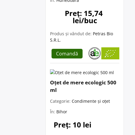
În:
Hunedoara
Preț: 15,74 
lei/buc
Produs și vândut de:
Petras Bio
S.R.L.
Comandă
Oțet de mere ecologic 500
ml
Categorie:
Condimente și oțet
În:
Bihor
Preț: 10 lei