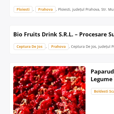
Ploiesti
,
Prahova
, Ploiesti, județul Prahova, Str. Mur
Bio Fruits Drink S.R.L. – Procesare 
Ceptura De Jos
,
Prahova
, Ceptura De Jos, județul 
Paparude
Legume Î
Boldesti Sc