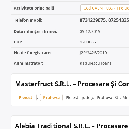
Activitate principală
Cod CAEN 1039 - Prelucr
0731229075, 0725433
Telefon mobil:
Data înființării firmei:
09.12.2019
CUI:
42000650
Nr. de înregistrare:
J29/3426/2019
Administrator:
Radulescu Ioana
Masterfruct S.R.L. – Procesare Și Co
Ploiesti
,
Prahova
, Ploiesti, județul Prahova, Str. Mi
Alebia Traditional S.R.L. – Procesar