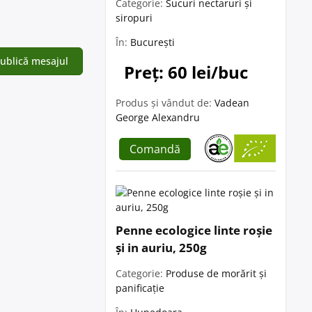
Categorie:
Sucuri nectaruri și
siropuri
În:
București
Preț: 60 lei/buc
Produs și vândut de:
Vadean
George Alexandru
Comandă
Penne ecologice linte roșie
și in auriu, 250g
Categorie:
Produse de morărit și
panificație