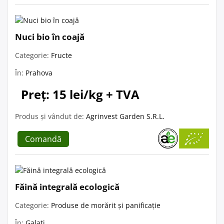
Nuci bio în coajă
Categorie:
Fructe
În:
Prahova
Preț: 15 lei/kg + TVA
Produs și vândut de:
Agrinvest Garden S.R.L.
Comandă
Făină integrală ecologică
Categorie:
Produse de morărit și panificație
În:
Galați