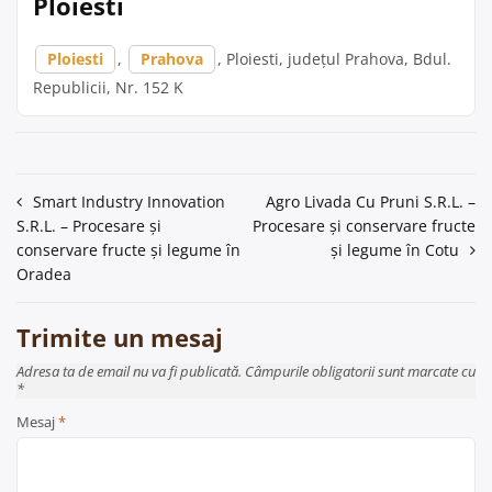
Ploiesti
Ploiesti
,
Prahova
, Ploiesti, județul Prahova, Bdul.
Republicii, Nr. 152 K
Navigare
Smart Industry Innovation
Agro Livada Cu Pruni S.R.L. –
S.R.L. – Procesare și
Procesare și conservare fructe
în
conservare fructe și legume în
și legume în Cotu
articole
Oradea
Trimite un mesaj
Adresa ta de email nu va fi publicată. Câmpurile obligatorii sunt marcate cu
*
Mesaj
*