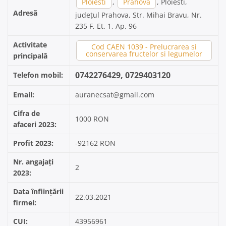
Ploiesti
,
Prahova
, Ploiesti,
Adresă
județul Prahova, Str. Mihai Bravu, Nr.
235 F, Et. 1, Ap. 96
Activitate
Cod CAEN 1039 - Prelucrarea si
conservarea fructelor si legumelor
principală
0742276429, 0729403120
Telefon mobil:
Email:
auranecsat@gmail.com
Cifra de
1000 RON
afaceri 2023:
Profit 2023:
-92162 RON
Nr. angajați
2
2023:
Data înființării
22.03.2021
firmei:
CUI:
43956961