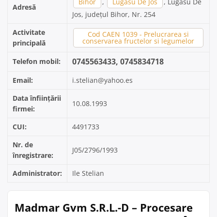
Bihor
,
Lugasu De Jos
, Lugasu De
Adresă
Jos, județul Bihor, Nr. 254
Activitate
Cod CAEN 1039 - Prelucrarea si
conservarea fructelor si legumelor
principală
0745563433, 0745834718
Telefon mobil:
Email:
i.stelian@yahoo.es
Data înființării
10.08.1993
firmei:
CUI:
4491733
Nr. de
J05/2796/1993
înregistrare:
Administrator:
Ile Stelian
Madmar Gvm S.R.L.-D – Procesare