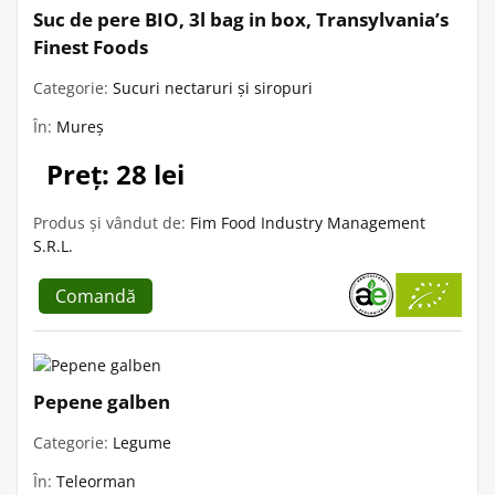
Suc de pere BIO, 3l bag in box, Transylvania’s
Finest Foods
Categorie:
Sucuri nectaruri și siropuri
În:
Mureș
Preț: 28 lei
Produs și vândut de:
Fim Food Industry Management
S.R.L.
Comandă
Pepene galben
Categorie:
Legume
În:
Teleorman