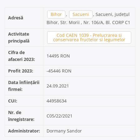
Bihor
,
Sacueni
, Sacueni, județul
Adresă
Bihor, Str. Morii , Nr. 106/A, Bl. CORP C1
Activitate
Cod CAEN 1039 - Prelucrarea si
conservarea fructelor si legumelor
principală
Cifra de
14495 RON
afaceri 2023:
Profit 2023:
-45446 RON
Data înființării
24.09.2021
firmei:
CUI:
44958634
Nr. de
C05/22/2021
înregistrare:
Administrator:
Dormany Sandor