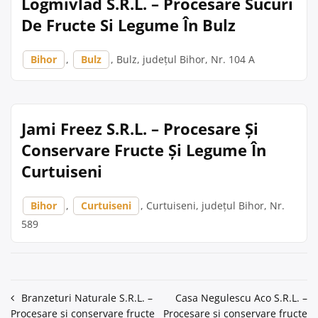
Logmivlad S.R.L. – Procesare Sucuri
De Fructe Si Legume În Bulz
Bihor
,
Bulz
, Bulz, județul Bihor, Nr. 104 A
Jami Freez S.R.L. – Procesare Și
Conservare Fructe Și Legume În
Curtuiseni
Bihor
,
Curtuiseni
, Curtuiseni, județul Bihor, Nr.
589
Navigare
Branzeturi Naturale S.R.L. –
Casa Negulescu Aco S.R.L. –
Procesare și conservare fructe
Procesare și conservare fructe