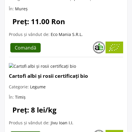
În:
Mureș
Preț: 11.00 Ron
Produs și vândut de:
Eco Mania S.R.L.
Comandă
Cartofi albi și rosii certificați bio
Categorie:
Legume
În:
Timiș
Preț: 8 lei/kg
Produs și vândut de:
Jivu Ioan I.I.