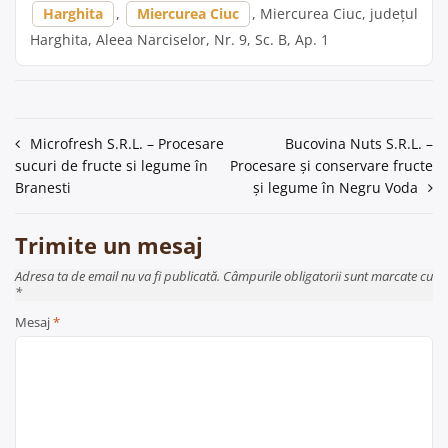
Harghita
,
Miercurea Ciuc
, Miercurea Ciuc, județul
Harghita, Aleea Narciselor, Nr. 9, Sc. B, Ap. 1
Navigare
Microfresh S.R.L. – Procesare
Bucovina Nuts S.R.L. –
sucuri de fructe si legume în
Procesare și conservare fructe
în
Branesti
și legume în Negru Voda
articole
Trimite un mesaj
Adresa ta de email nu va fi publicată. Câmpurile obligatorii sunt marcate cu
*
Mesaj
*