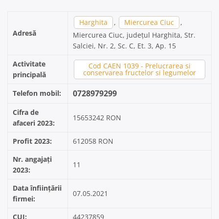
Harghita
,
Miercurea Ciuc
,
Adresă
Miercurea Ciuc, județul Harghita, Str.
Salciei, Nr. 2, Sc. C, Et. 3, Ap. 15
Activitate
Cod CAEN 1039 - Prelucrarea si
conservarea fructelor si legumelor
principală
0728979299
Telefon mobil:
Cifra de
15653242 RON
afaceri 2023:
Profit 2023:
612058 RON
Nr. angajați
11
2023:
Data înființării
07.05.2021
firmei:
CUI:
44237859