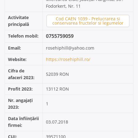
Fodorkert, Nr. 11
Activitate
Cod CAEN 1039 - Prelucrarea si
conservarea fructelor si legumelor
principală
0755759059
Telefon mobil:
Email:
rosehiphill@yahoo.com
Website:
https://rosehiphill.ro/
Cifra de
52039 RON
afaceri 2023:
Profit 2023:
13112 RON
Nr. angajați
1
2023:
Data înființării
03.07.2018
firmei:
CUI:
39571100