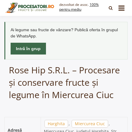
Skip
dezvoltat de asoc.
100%
to
pentru mediu
content
Ai legume sau fructe de vânzare? Publică oferta în grupul
de WhatsApp.
Intră în grup
Rose Hip S.R.L. – Procesare
și conservare fructe și
legume în Miercurea Ciuc
Harghita
,
Miercurea Ciuc
,
Adresă
Miercurea Ciuc, județul Harghita, Str.