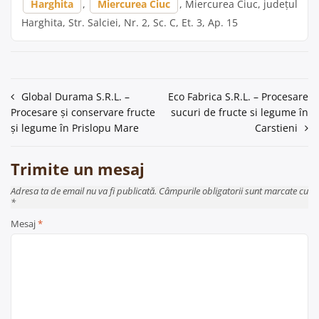
Harghita
,
Miercurea Ciuc
, Miercurea Ciuc, județul
Harghita, Str. Salciei, Nr. 2, Sc. C, Et. 3, Ap. 15
Navigare
Global Durama S.R.L. –
Eco Fabrica S.R.L. – Procesare
Procesare și conservare fructe
sucuri de fructe si legume în
în
și legume în Prislopu Mare
Carstieni
articole
Trimite un mesaj
Adresa ta de email nu va fi publicată. Câmpurile obligatorii sunt marcate cu
*
Mesaj
*