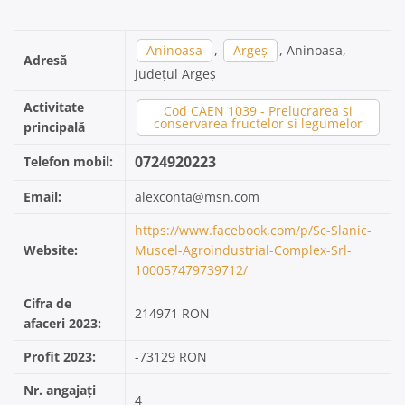
Aninoasa
,
Argeș
, Aninoasa,
Adresă
județul Argeș
Activitate
Cod CAEN 1039 - Prelucrarea si
conservarea fructelor si legumelor
principală
0724920223
Telefon mobil:
Email:
alexconta@msn.com
https://www.facebook.com/p/Sc-Slanic-
Website:
Muscel-Agroindustrial-Complex-Srl-
100057479739712/
Cifra de
214971 RON
afaceri 2023:
Profit 2023:
-73129 RON
Nr. angajați
4