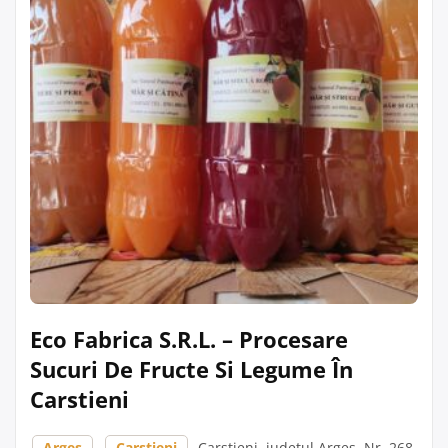
Eco Fabrica S.R.L. – Procesare
Sucuri De Fructe Si Legume În
Carstieni
Argeș
,
Carstieni
, Carstieni, județul Argeș, Nr. 268