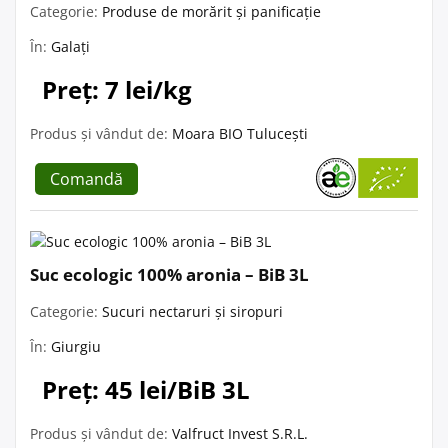
Categorie:
Produse de morărit și panificație
În:
Galați
Preț: 7 lei/kg
Produs și vândut de:
Moara BIO Tulucești
Comandă
Suc ecologic 100% aronia – BiB 3L
Categorie:
Sucuri nectaruri și siropuri
În:
Giurgiu
Preț: 45 lei/BiB 3L
Produs și vândut de:
Valfruct Invest S.R.L.