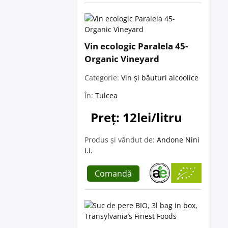
Vin ecologic Paralela 45-
Organic Vineyard
Categorie:
Vin și băuturi alcoolice
În:
Tulcea
Preț: 12lei/litru
Produs și vândut de:
Andone Nini
I.I.
Comandă