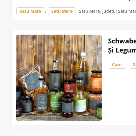
Satu Mare
,
Satu Mare
, Satu Mare, județul Satu Mare
Schwaben
Și Legum
Carei
,
S