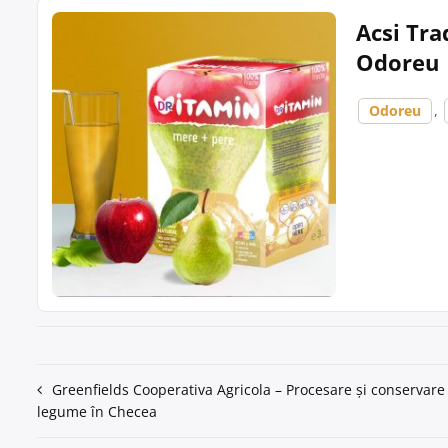
Acsi Tra
Odoreu
Odoreu
,
Navigare
Greenfields Cooperativa Agricola – Procesare și conservare 
legume în Checea
în