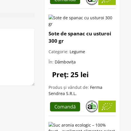
Sote de spanac cu usturoi
300 gr
Categorie:
Legume
În:
Dâmbovița
Preț: 25 lei
Produs și vândut de:
Ferma
Sendrea S.R.L.
Comandă