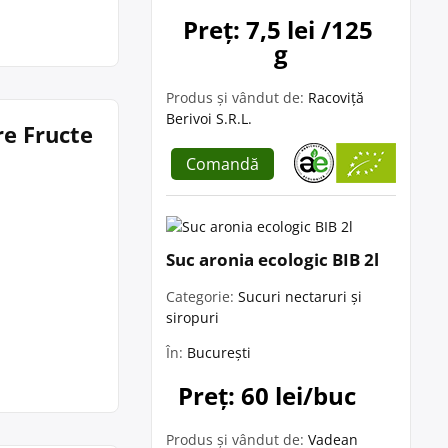
Preț: 7,5 lei /125 
g
Produs și vândut de:
Racoviță
Berivoi S.R.L.
re Fructe
Comandă
Suc aronia ecologic BIB 2l
Categorie:
Sucuri nectaruri și
siropuri
În:
București
Preț: 60 lei/buc
Produs și vândut de:
Vadean