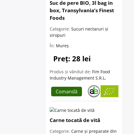
Suc de pere BIO, 3l bag in
box, Transylvania’s Finest
Foods
Categorie:
Sucuri nectaruri și
siropuri
În:
Mureș
Preț: 28 lei
Produs și vândut de:
Fim Food
Industry Management S.R.L.
Comandă
Carne tocată de vită
Categorie:
Carne și preparate din