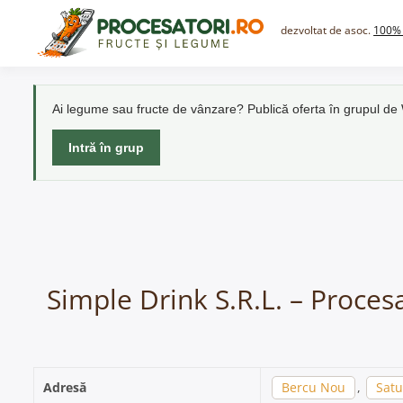
Skip
to
dezvoltat de asoc.
100% 
content
Ai legume sau fructe de vânzare? Publică oferta în grupul d
Intră în grup
Simple Drink S.R.L. – Proces
Adresă
Bercu Nou
,
Sat