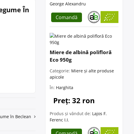
George Alexandru
 Legume În
Comandă
Miere de albină polifloră
Eco 950g
Categorie:
Miere și alte produse
apicole
În:
Harghita
Preț: 32 ron
Produs și vândut de:
Lajos F.
egume în Beclean
Ferenc I.I.
Comandă