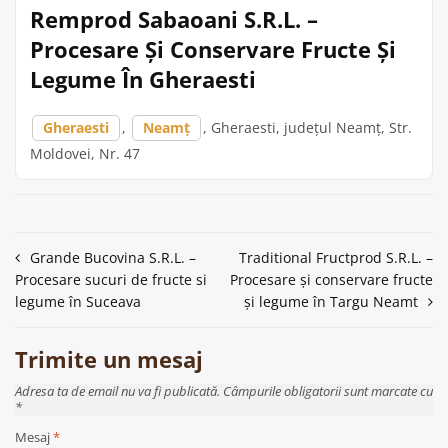
Remprod Sabaoani S.R.L. –
Procesare Și Conservare Fructe Și
Legume În Gheraesti
Gheraesti
,
Neamț
, Gheraesti, județul Neamț, Str.
Moldovei, Nr. 47
Navigare
Grande Bucovina S.R.L. –
Traditional Fructprod S.R.L. –
Procesare sucuri de fructe si
Procesare și conservare fructe
în
legume în Suceava
și legume în Targu Neamt
articole
Trimite un mesaj
Adresa ta de email nu va fi publicată. Câmpurile obligatorii sunt marcate cu
*
Mesaj
*