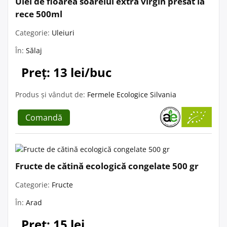
Ulei de floarea soarelui extra virgin presat la
rece 500ml
Categorie:
Uleiuri
În:
Sălaj
Preț: 13 lei/buc
Produs și vândut de:
Fermele Ecologice Silvania
Comandă
Fructe de cătină ecologică congelate 500 gr
Categorie:
Fructe
În:
Arad
Preț: 15 lei