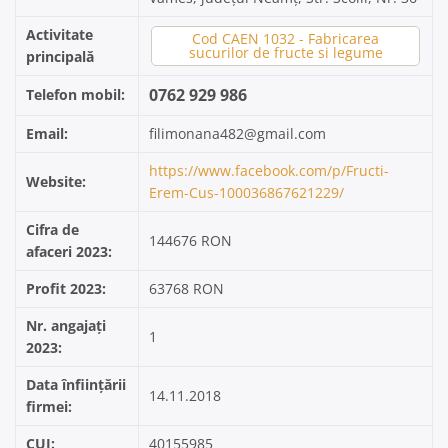
Activitate
Cod CAEN 1032 - Fabricarea
sucurilor de fructe si legume
principală
0762 929 986
Telefon mobil:
Email:
filimonana482@gmail.com
https://www.facebook.com/p/Fructi-
Website:
Erem-Cus-100036867621229/
Cifra de
144676 RON
afaceri 2023:
Profit 2023:
63768 RON
Nr. angajați
1
2023:
Data înființării
14.11.2018
firmei:
CUI:
40155985