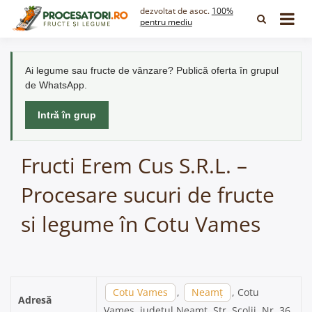
Skip
dezvoltat de asoc.
100%
to
pentru mediu
content
Ai legume sau fructe de vânzare? Publică oferta în grupul
de WhatsApp.
Intră în grup
Fructi Erem Cus S.R.L. –
Procesare sucuri de fructe
si legume în Cotu Vames
Cotu Vames
,
Neamț
, Cotu
Adresă
Vames, județul Neamț, Str. Scolii, Nr. 36