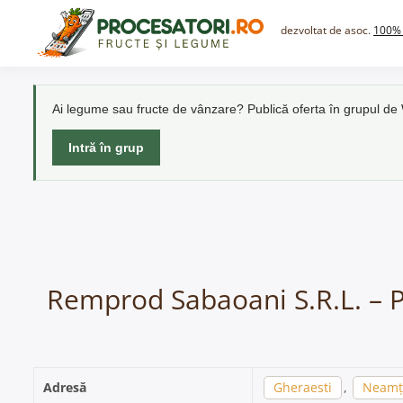
Skip
to
dezvoltat de asoc.
100% 
content
Ai legume sau fructe de vânzare? Publică oferta în grupul d
Intră în grup
Remprod Sabaoani S.R.L. – P
Adresă
Gheraesti
,
Neamț