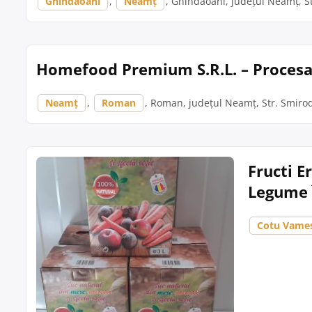
Ghindaoani
,
Neamț
, Ghindaoani, județul Neamț, Str
Homefood Premium S.R.L. – Procesa
Neamț
,
Roman
, Roman, județul Neamț, Str. Smirod
Fructi E
Legume 
Cotu Vame