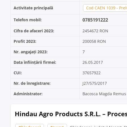
Activitate principală
Cod CAEN 1039 - Prelu
0785191222
Telefon mobil:
Cifra de afaceri 2023:
2454672 RON
Profit 2023:
200058 RON
Nr. angajați 2023:
7
Data înființării firmei:
26.05.2017
CUI:
37657922
Nr. de înregistrare:
J27/575/2017
Administrator:
Bacosca Magda Remus
Hindau Agro Products S.R.L. – Proce