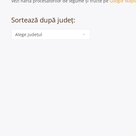
Vezi harta procesatorilor de legume și fructe pe
Google Maps
Sortează după județ:
Categorie