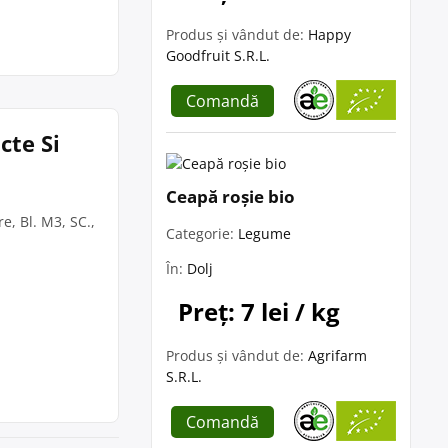
Produs și vândut de:
Happy
Goodfruit S.R.L.
Comandă
cte Si
Ceapă roșie bio
e, Bl. M3, SC.,
Categorie:
Legume
În:
Dolj
Preț: 7 lei / kg
Produs și vândut de:
Agrifarm
S.R.L.
Comandă