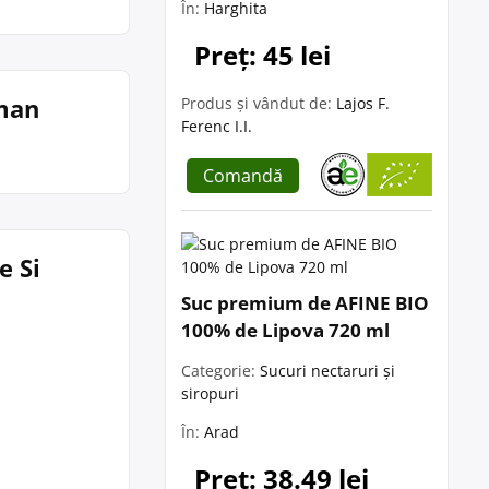
În:
Harghita
Preț: 45 lei
oman
Produs și vândut de:
Lajos F.
Ferenc I.I.
Comandă
e Si
Suc premium de AFINE BIO
100% de Lipova 720 ml
Categorie:
Sucuri nectaruri și
siropuri
În:
Arad
Preț: 38.49 lei