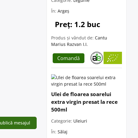
Categorie:
Legume
În:
Argeș
Preț: 1.2 buc
Produs și vândut de:
Cantu
Marius Razvan I.I.
Comandă
Ulei de floarea soarelui
extra virgin presat la rece
500ml
Categorie:
Uleiuri
În:
Sălaj