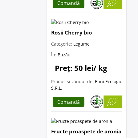
Comandă
Rosii Cherry bio
Categorie:
Legume
În:
Buzău
Preț: 50 lei/ kg
Produs și vândut de:
Enni Ecologic
S.R.L.
Comandă
Fructe proaspete de aronia