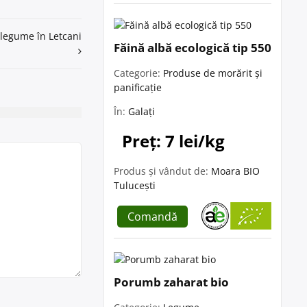
 legume în Letcani
Făină albă ecologică tip 550
Categorie:
Produse de morărit și
panificație
În:
Galați
Preț: 7 lei/kg
Produs și vândut de:
Moara BIO
Tulucești
Comandă
Porumb zaharat bio