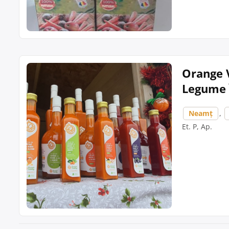
Orange V
Legume 
Neamț
,
Et. P, Ap.