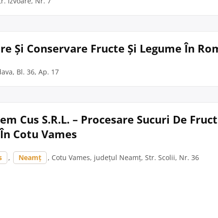
. Izvoare, Nr. 7
re Și Conservare Fructe Și Legume În R
ava, Bl. 36, Ap. 17
rem Cus S.R.L. – Procesare Sucuri De Fruct
În Cotu Vames
s
,
Neamț
, Cotu Vames, județul Neamț, Str. Scolii, Nr. 36