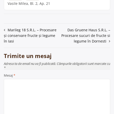
Vasile Milea, Bl. 2, Ap. 21
Navigare
Marileg 18 S.R.L. – Procesare
Das Gruene Haus S.R.L. –
și conservare fructe și legume
Procesare sucuri de fructe si
în
în Iasi
legume în Dornesti
articole
Trimite un mesaj
Adresa ta de email nu va fi publicată. Câmpurile obligatorii sunt marcate cu
*
Mesaj
*