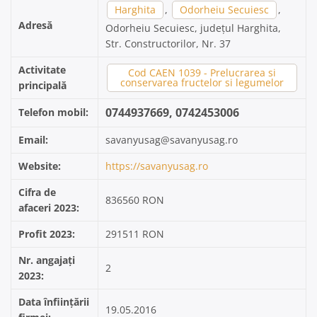
Harghita
,
Odorheiu Secuiesc
,
Adresă
Odorheiu Secuiesc, județul Harghita,
Str. Constructorilor, Nr. 37
Activitate
Cod CAEN 1039 - Prelucrarea si
conservarea fructelor si legumelor
principală
0744937669, 0742453006
Telefon mobil:
Email:
savanyusag@savanyusag.ro
Website:
https://savanyusag.ro
Cifra de
836560 RON
afaceri 2023:
Profit 2023:
291511 RON
Nr. angajați
2
2023:
Data înființării
19.05.2016