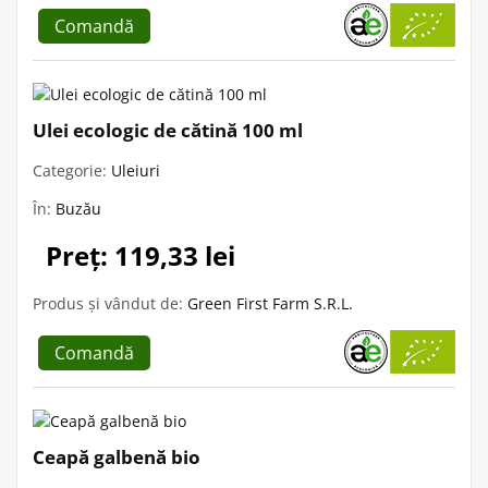
Comandă
Ulei ecologic de cătină 100 ml
Categorie:
Uleiuri
În:
Buzău
Preț: 119,33 lei
Produs și vândut de:
Green First Farm S.R.L.
Comandă
Ceapă galbenă bio