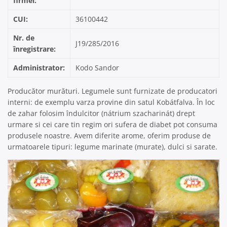
firmei:
CUI:
36100442
Nr. de
J19/285/2016
înregistrare:
Administrator:
Kodo Sandor
Producător murături. Legumele sunt furnizate de producatori
interni: de exemplu varza provine din satul Kobátfalva. În loc
de zahar folosim îndulcitor (nátrium szacharinát) drept
urmare si cei care tin regim ori sufera de diabet pot consuma
produsele noastre. Avem diferite arome, oferim produse de
urmatoarele tipuri: legume marinate (murate), dulci si sarate.