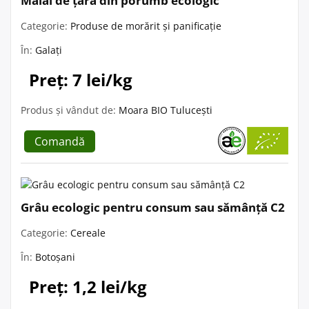
Mălai de țară din porumb ecologic
Categorie:
Produse de morărit și panificație
În:
Galați
Preț: 7 lei/kg
Produs și vândut de:
Moara BIO Tulucești
Comandă
Grâu ecologic pentru consum sau sămânță C2
Categorie:
Cereale
În:
Botoșani
Preț: 1,2 lei/kg