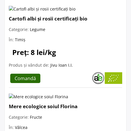
Cartofi albi și rosii certificați bio
Categorie:
Legume
În:
Timiș
Preț: 8 lei/kg
Produs și vândut de:
Jivu Ioan I.I.
Comandă
Mere ecologice soiul Florina
Categorie:
Fructe
În:
Vâlcea