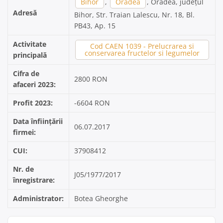
Bihor
,
Oradea
, Oradea, județul
Adresă
Bihor, Str. Traian Lalescu, Nr. 18, Bl.
PB43, Ap. 15
Activitate
Cod CAEN 1039 - Prelucrarea si
conservarea fructelor si legumelor
principală
Cifra de
2800 RON
afaceri 2023:
Profit 2023:
-6604 RON
Data înființării
06.07.2017
firmei:
CUI:
37908412
Nr. de
J05/1977/2017
înregistrare:
Administrator:
Botea Gheorghe