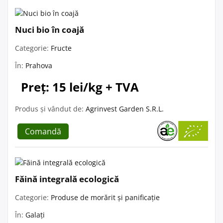
Nuci bio în coajă
Categorie:
Fructe
În:
Prahova
Preț: 15 lei/kg + TVA
Produs și vândut de:
Agrinvest Garden S.R.L.
Comandă
Făină integrală ecologică
Categorie:
Produse de morărit și panificație
În:
Galați