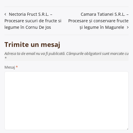
Navigare
Nectoria Fruct S.R.L. –
Camara Tatianei S.R.L. –
Procesare sucuri de fructe si
Procesare și conservare fructe
în
legume în Cornu De Jos
și legume în Magurele
articole
Trimite un mesaj
Adresa ta de email nu va fi publicată. Câmpurile obligatorii sunt marcate cu
*
Mesaj
*