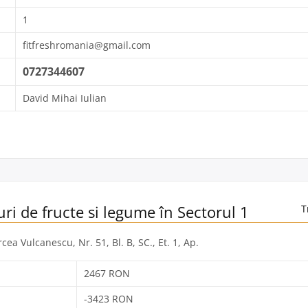
1
fitfreshromania@gmail.com
0727344607
David Mihai Iulian
ri de fructe si legume în Sectorul 1
T
rcea Vulcanescu, Nr. 51, Bl. B, SC., Et. 1, Ap.
2467 RON
-3423 RON