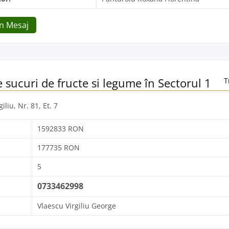
Un Mesaj
 sucuri de fructe si legume în Sectorul 1
T
giliu, Nr. 81, Et. 7
1592833 RON
177735 RON
5
0733462998
Vlaescu Virgiliu George