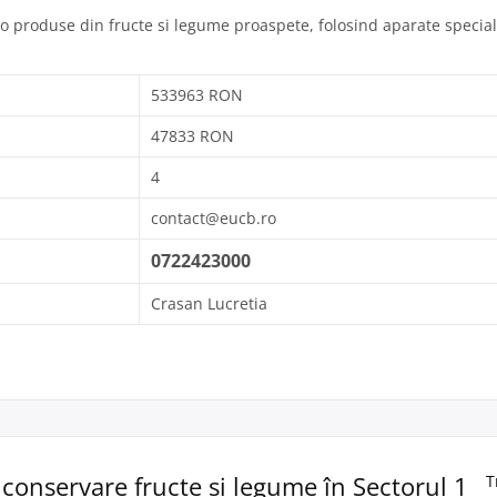
 produse din fructe si legume proaspete, folosind aparate special
533963 RON
47833 RON
4
contact@eucb.ro
0722423000
Crasan Lucretia
 conservare fructe și legume în Sectorul 1
T