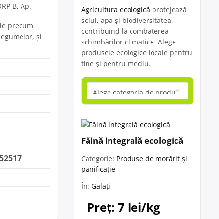
CORP B, Ap.
Agricultura ecologică
protejează
solul, apa și biodiversitatea,
rale precum
contribuind la combaterea
 legumelor, și
schimbărilor climatice. Alege
produsele ecologice locale pentru
tine și pentru mediu.
Făină integrală ecologică
252517
Categorie:
Produse de morărit și
panificație
În:
Galați
Preț: 7 lei/kg