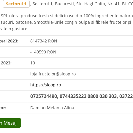
,
Sectorul 1
, Sectorul 1, București, Str. Hagi Ghita, Nr. 41, Bl. 
r SRL ofera produse fresh si delicioase din 100% ingrediente natu
sucuri, batoane. Smoothie-urile conțin pulpa și fibrele fructelor și
rate o gustare.
ceri 2023:
8147342 RON
-140590 RON
 2023:
10
loja.fructelor@sloop.ro
https://sloop.ro
0725724490, 0744335222 0800 030 303, 0372
or:
Damian Melania Alina
Un Mesaj