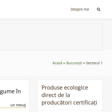
Despre noi
Acasă
București
Sectorul 1
Produse ecologice
legume în
direct de la
producători certificați
un mesaj