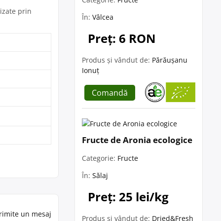
izate prin
În:
Vâlcea
Preț: 6 RON
Produs și vândut de:
Părăușanu
Ionuț
Comandă
Fructe de Aronia ecologice
Categorie:
Fructe
În:
Sălaj
Preț: 25 lei/kg
rimite un mesaj
Produs și vândut de:
Dried&Fresh