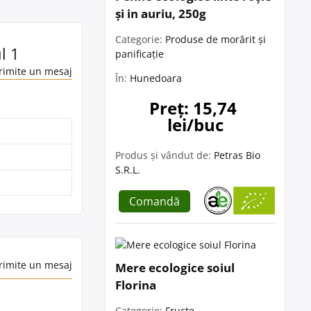
și in auriu, 250g
Categorie:
Produse de morărit și
l 1
panificație
rimite un mesaj
În:
Hunedoara
Preț: 15,74 
lei/buc
Produs și vândut de:
Petras Bio
S.R.L.
Comandă
rimite un mesaj
Mere ecologice soiul
Florina
Categorie:
Fructe