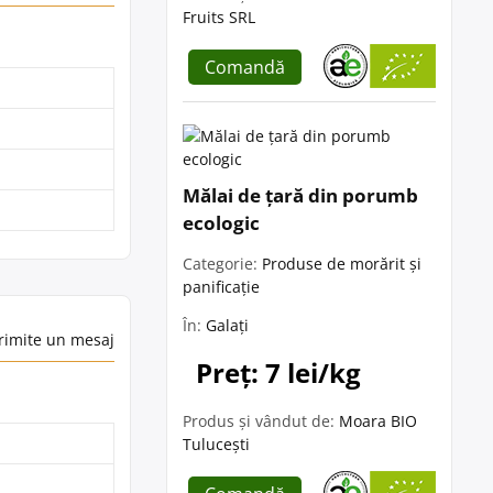
Fruits SRL
Comandă
Mălai de țară din porumb
ecologic
Categorie:
Produse de morărit și
panificație
În:
Galați
rimite un mesaj
Preț: 7 lei/kg
Produs și vândut de:
Moara BIO
Tulucești