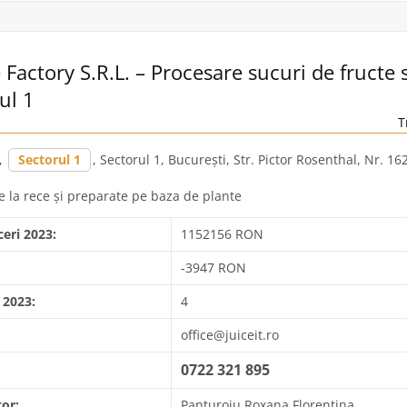
 Factory S.R.L. – Procesare sucuri de fructe
ul 1
T
,
Sectorul 1
, Sectorul 1, București, Str. Pictor Rosenthal, Nr. 16
e la rece și preparate pe baza de plante
ceri 2023:
1152156 RON
-3947 RON
 2023:
4
office@juiceit.ro
0722 321 895
or:
Panturoiu Roxana Florentina