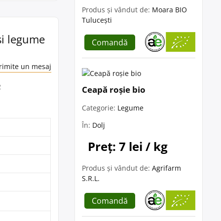
Produs și vândut de:
Moara BIO
Tulucești
 si legume
Comandă
rimite un mesaj
2
Ceapă roșie bio
Categorie:
Legume
În:
Dolj
Preț: 7 lei / kg
Produs și vândut de:
Agrifarm
S.R.L.
Comandă