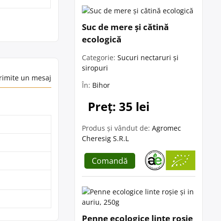
Suc de mere și cătină
ecologică
Categorie:
Sucuri nectaruri și
siropuri
rimite un mesaj
În:
Bihor
Preț: 35 lei
Produs și vândut de:
Agromec
Cheresig S.R.L
Comandă
Penne ecologice linte roșie