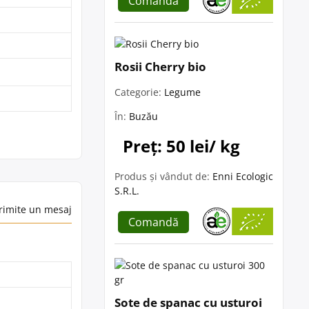
Comandă
Rosii Cherry bio
Categorie:
Legume
În:
Buzău
Preț: 50 lei/ kg
Produs și vândut de:
Enni Ecologic
S.R.L.
rimite un mesaj
Comandă
Sote de spanac cu usturoi