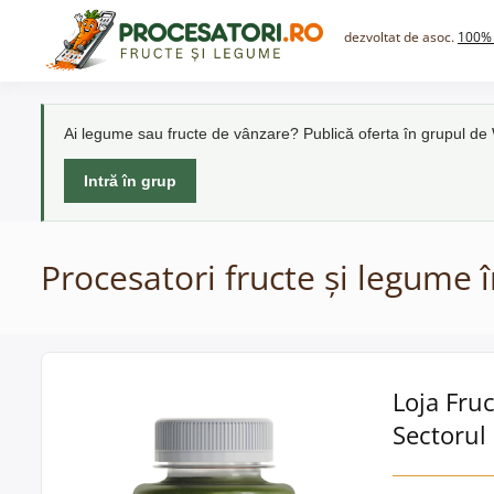
Skip
to
dezvoltat de asoc.
100% 
content
Ai legume sau fructe de vânzare? Publică oferta în grupul d
Intră în grup
Procesatori fructe și legume î
Loja Fruc
Sectorul