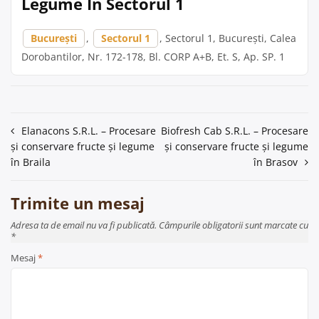
Legume În Sectorul 1
București
,
Sectorul 1
, Sectorul 1, București, Calea
Dorobantilor, Nr. 172-178, Bl. CORP A+B, Et. S, Ap. SP. 1
Navigare
Elanacons S.R.L. – Procesare
Biofresh Cab S.R.L. – Procesare
și conservare fructe și legume
și conservare fructe și legume
în
în Braila
în Brasov
articole
Trimite un mesaj
Adresa ta de email nu va fi publicată. Câmpurile obligatorii sunt marcate cu
*
Mesaj
*