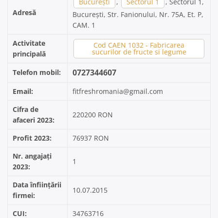
București
,
Sectorul 1
, Sectorul 1,
Adresă
București, Str. Fanionului, Nr. 75A, Et. P,
CAM. 1
Activitate
Cod CAEN 1032 - Fabricarea
sucurilor de fructe si legume
principală
0727344607
Telefon mobil:
Email:
fitfreshromania@gmail.com
Cifra de
220200 RON
afaceri 2023:
Profit 2023:
76937 RON
Nr. angajați
1
2023:
Data înființării
10.07.2015
firmei:
CUI:
34763716