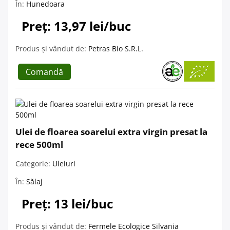
În:
Hunedoara
Preț: 13,97 lei/buc
Produs și vândut de:
Petras Bio S.R.L.
Comandă
Ulei de floarea soarelui extra virgin presat la
rece 500ml
Categorie:
Uleiuri
În:
Sălaj
Preț: 13 lei/buc
Produs și vândut de:
Fermele Ecologice Silvania