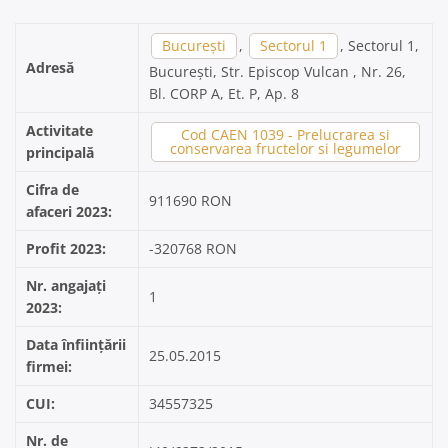
București
,
Sectorul 1
, Sectorul 1,
Adresă
București, Str. Episcop Vulcan , Nr. 26,
Bl. CORP A, Et. P, Ap. 8
Activitate
Cod CAEN 1039 - Prelucrarea si
conservarea fructelor si legumelor
principală
Cifra de
911690 RON
afaceri 2023:
Profit 2023:
-320768 RON
Nr. angajați
1
2023:
Data înființării
25.05.2015
firmei:
CUI:
34557325
Nr. de