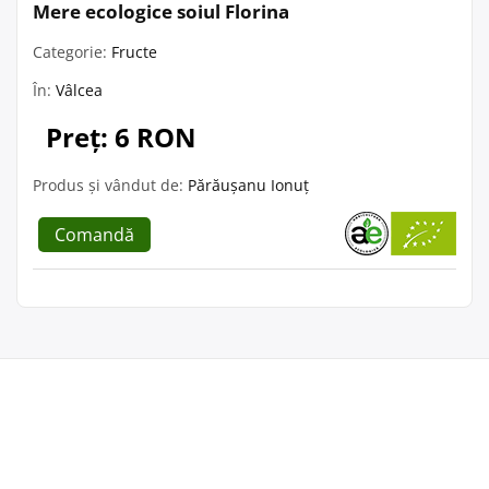
Mere ecologice soiul Florina
Categorie:
Fructe
În:
Vâlcea
Preț: 6 RON
Produs și vândut de:
Părăușanu Ionuț
Comandă