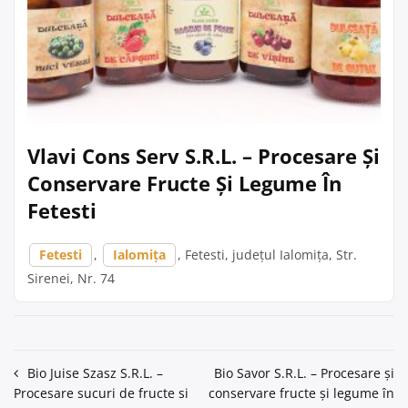
Vlavi Cons Serv S.R.L. – Procesare Și
Conservare Fructe Și Legume În
Fetesti
Fetesti
,
Ialomița
, Fetesti, județul Ialomița, Str.
Sirenei, Nr. 74
Navigare
Bio Juise Szasz S.R.L. –
Bio Savor S.R.L. – Procesare și
Procesare sucuri de fructe si
conservare fructe și legume în
în