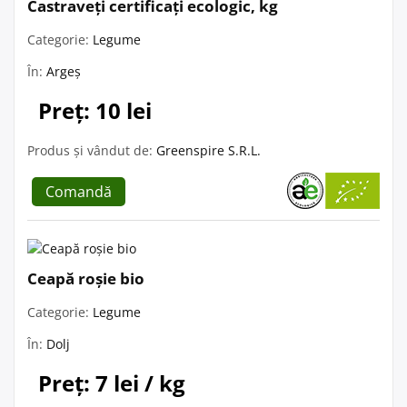
Castraveți certificați ecologic, kg
Categorie:
Legume
În:
Argeș
Preț: 10 lei
Produs și vândut de:
Greenspire S.R.L.
Comandă
Ceapă roșie bio
Categorie:
Legume
În:
Dolj
Preț: 7 lei / kg