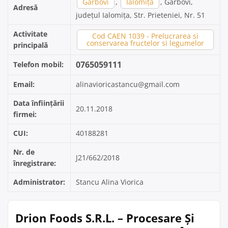
Garbovi
,
Ialomița
, Garbovi,
Adresă
județul Ialomița, Str. Prieteniei, Nr. 51
Activitate
Cod CAEN 1039 - Prelucrarea si
conservarea fructelor si legumelor
principală
0765059111
Telefon mobil:
Email:
alinavioricastancu@gmail.com
Data înființării
20.11.2018
firmei:
CUI:
40188281
Nr. de
J21/662/2018
înregistrare:
Administrator:
Stancu Alina Viorica
Drion Foods S.R.L. – Procesare Și