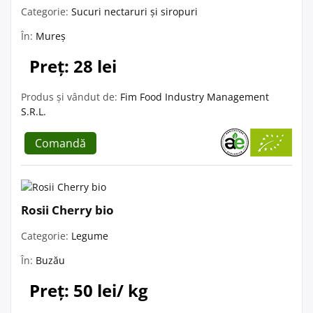
Categorie:
Sucuri nectaruri și siropuri
În:
Mureș
Preț: 28 lei
Produs și vândut de:
Fim Food Industry Management
S.R.L.
Comandă
Rosii Cherry bio
Categorie:
Legume
În:
Buzău
Preț: 50 lei/ kg