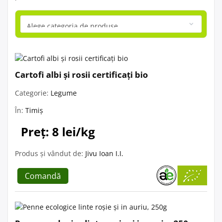
Cartofi albi și rosii certificați bio
Categorie:
Legume
În:
Timiș
Preț: 8 lei/kg
Produs și vândut de:
Jivu Ioan I.I.
Comandă