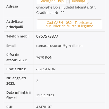
Gheorghe Doja
,
Ialomița
,
Adresă
Gheorghe Doja, județul Ialomița, Str.
Gradinitei, Nr. 22
Activitate
Cod CAEN 1032 - Fabricarea
sucurilor de fructe si legume
principală
0757573377
Telefon mobil:
Email:
camaracusucuri@gmail.com
Cifra de
7670 RON
afaceri 2023:
Profit 2023:
-82094 RON
Nr. angajați
2
2023:
Data înființării
21.12.2020
firmei:
CUI:
43478107