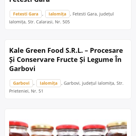
Fetesti Gara
,
Ialomița
, Fetesti Gara, județul
Ialomița, Str. Calarasi, Nr. 505
Kale Green Food S.R.L. – Procesare
Și Conservare Fructe Și Legume În
Garbovi
Garbovi
,
Ialomița
, Garbovi, județul Ialomița, Str.
Prieteniei, Nr. 51