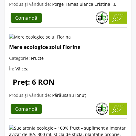
Produs și vândut de:
Porge Tamas Bianca Cristina I.I.
Comandă
Mere ecologice soiul Florina
Categorie:
Fructe
În:
Vâlcea
Preț: 6 RON
Produs și vândut de:
Părăușanu Ionuț
Comandă