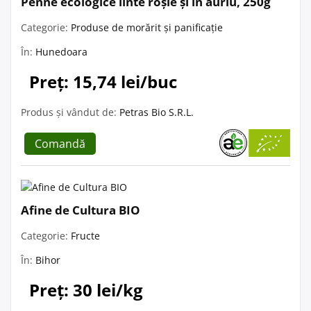
Penne ecologice linte roșie și in auriu, 250g
Categorie:
Produse de morărit și panificație
În:
Hunedoara
Preț: 15,74 lei/buc
Produs și vândut de:
Petras Bio S.R.L.
Comandă
Afine de Cultura BIO
Categorie:
Fructe
În:
Bihor
Preț: 30 lei/kg