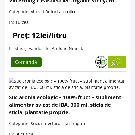
Vin ecologic Paralela 45-Organic Vineyard
Categorie:
Vin și băuturi alcoolice
În:
Tulcea
Preț: 12lei/litru
Produs și vândut de:
Andone Nini I.I.
Comandă
Suc aronia ecologic – 100% fruct – supliment
alimentar avizat de IBA, 300 ml, sticla de
sticla, plantatie proprie.
Categorie:
Sucuri nectaruri și siropuri
În:
București