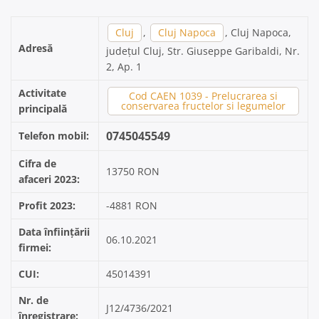
Cluj
,
Cluj Napoca
, Cluj Napoca,
Adresă
județul Cluj, Str. Giuseppe Garibaldi, Nr.
2, Ap. 1
Activitate
Cod CAEN 1039 - Prelucrarea si
conservarea fructelor si legumelor
principală
0745045549
Telefon mobil:
Cifra de
13750 RON
afaceri 2023:
Profit 2023:
-4881 RON
Data înființării
06.10.2021
firmei:
CUI:
45014391
Nr. de
J12/4736/2021
înregistrare: