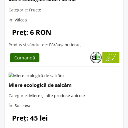
Categorie:
Fructe
În:
Vâlcea
Preț: 6 RON
Produs și vândut de:
Părăușanu Ionuț
Comandă
Miere ecologică de salcâm
Categorie:
Miere și alte produse apicole
În:
Suceava
Preț: 45 lei