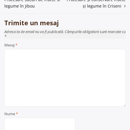
în
legume în Jibou
și legume în Criseni
articole
Trimite un mesaj
Adresa ta de email nu va fi publicată. Câmpurile obligatorii sunt marcate cu
*
Mesaj
*
Nume
*