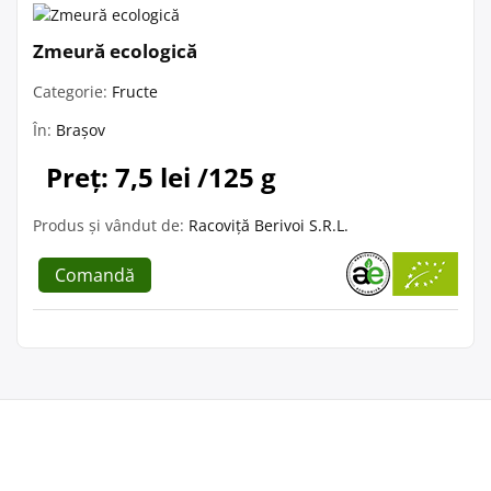
Zmeură ecologică
Categorie:
Fructe
În:
Brașov
Preț: 7,5 lei /125 g
Produs și vândut de:
Racoviță Berivoi S.R.L.
Comandă