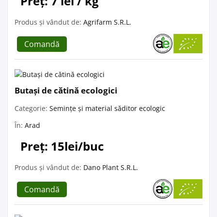
Preț: 7 lei / kg
Produs și vândut de:
Agrifarm S.R.L.
Comandă
Butași de cătină ecologici
Categorie:
Semințe și material săditor ecologic
În:
Arad
Preț: 15lei/buc
Produs și vândut de:
Dano Plant S.R.L.
Comandă