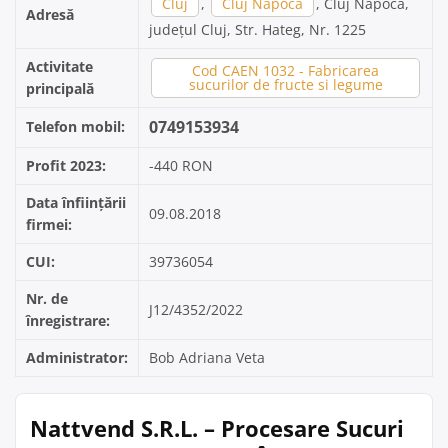
Cluj
,
Cluj Napoca
, Cluj Napoca,
Adresă
județul Cluj, Str. Hateg, Nr. 1225
Activitate
Cod CAEN 1032 - Fabricarea
sucurilor de fructe si legume
principală
0749153934
Telefon mobil:
Profit 2023:
-440 RON
Data înființării
09.08.2018
firmei:
CUI:
39736054
Nr. de
J12/4352/2022
înregistrare:
Administrator:
Bob Adriana Veta
Nattvend S.R.L. – Procesare Sucuri