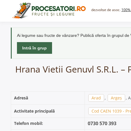
Skip
to
dezvoltat de asoc.
100% 
content
Ai legume sau fructe de vânzare? Publică oferta în grupul d
Intră în grup
Hrana Vietii Genuvl S.R.L. –
Adresă
Arad
,
Argeș
, 
Activitate principală
Cod CAEN 1039 - Pre
0730 570 393
Telefon mobil: