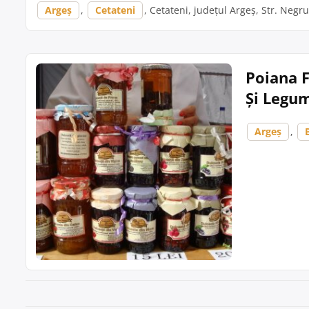
Argeș
,
Cetateni
, Cetateni, județul Argeș, Str. Negr
Poiana F
Și Legu
Argeș
,