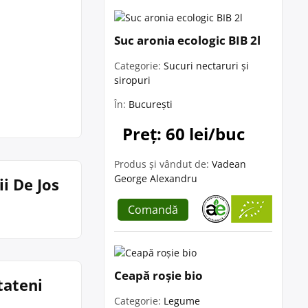
Suc aronia ecologic BIB 2l
Categorie:
Sucuri nectaruri și
siropuri
În:
București
Preț: 60 lei/buc
Produs și vândut de:
Vadean
George Alexandru
i De Jos
Comandă
Ceapă roșie bio
tateni
Categorie:
Legume