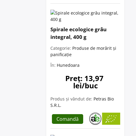
Spirale ecologice grâu
integral, 400 g
Categorie:
Produse de morărit și
panificație
În:
Hunedoara
Preț: 13,97 
lei/buc
Produs și vândut de:
Petras Bio
S.R.L.
Comandă