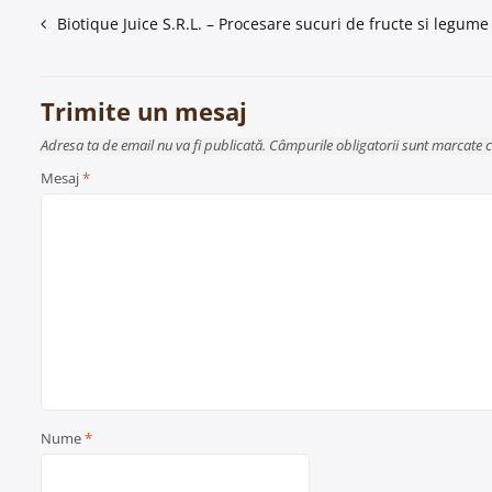
Navigare
Biotique Juice S.R.L. – Procesare sucuri de fructe si legum
în
articole
Trimite un mesaj
Adresa ta de email nu va fi publicată. Câmpurile obligatorii sunt marcate 
Mesaj
*
Nume
*