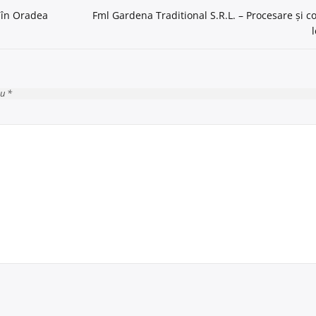
e în Oradea
Fml Gardena Traditional S.R.L. – Procesare și c
cu *