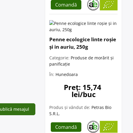
Comandă
Penne ecologice linte roșie
și in auriu, 250g
Categorie:
Produse de morărit și
panificație
În:
Hunedoara
Preț: 15,74 
lei/buc
Produs și vândut de:
Petras Bio
S.R.L.
Comandă