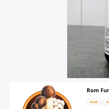
Rom Fung
Arad
,
A