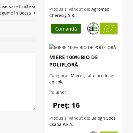
onservare fructe și
Produs și vândut de:
Agromec
legume în Bocsa
Cheresig S.R.L
Comandă
MIERE 100% BIO DE
POLIFLORĂ
Categorie:
Miere și alte produse
apicole
În:
Bihor
Preț: 16
Produs și vândut de:
Balogh Soos
Csaba P.F.A.