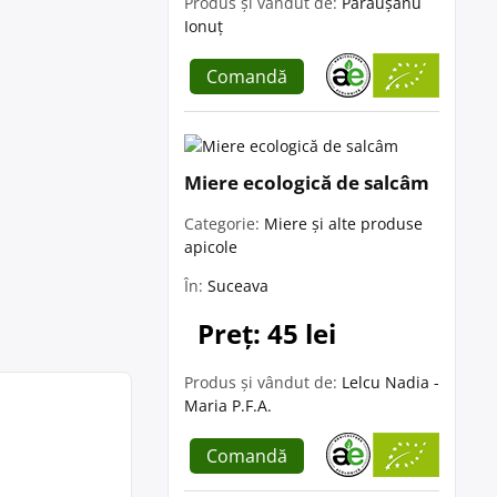
Produs și vândut de:
Părăușanu
Ionuț
Comandă
Miere ecologică de salcâm
Categorie:
Miere și alte produse
apicole
În:
Suceava
Preț: 45 lei
Produs și vândut de:
Lelcu Nadia -
Maria P.F.A.
Comandă