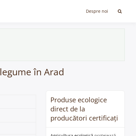
Despre noi
i legume în Arad
Produse ecologice
direct de la
producători certificați
Agricultura ecologică
protejează