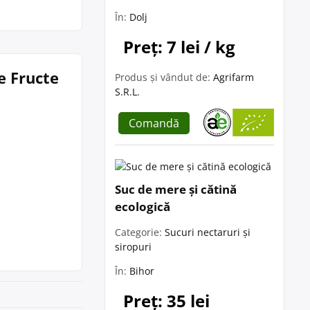
În:
Dolj
Preț: 7 lei / kg
e Fructe
Produs și vândut de:
Agrifarm
S.R.L.
Comandă
Suc de mere și cătină
ecologică
Categorie:
Sucuri nectaruri și
siropuri
În:
Bihor
Preț: 35 lei