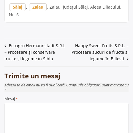
Sălaj
,
Zalau
, Zalau, județul Sălaj, Aleea Liliacului,
Nr. 6
Navigare
Ecoagro Hermannstadt S.R.L.
Happy Sweet Fruits S.R.L. –
– Procesare și conservare
Procesare sucuri de fructe si
în
fructe și legume în Sibiu
legume în Biliesti
articole
Trimite un mesaj
Adresa ta de email nu va fi publicată. Câmpurile obligatorii sunt marcate cu
*
Mesaj
*