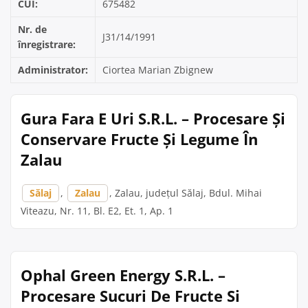
CUI:
675482
Nr. de
J31/14/1991
înregistrare:
Administrator:
Ciortea Marian Zbignew
Gura Fara E Uri S.R.L. – Procesare Și
Conservare Fructe Și Legume În
Zalau
Sălaj
,
Zalau
, Zalau, județul Sălaj, Bdul. Mihai
Viteazu, Nr. 11, Bl. E2, Et. 1, Ap. 1
Ophal Green Energy S.R.L. –
Procesare Sucuri De Fructe Si