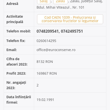
Sălaj
,
Zalau
, Zalau, județul Sălaj,
Adresă
Bdul. Mihai Viteazul , Nr. 101
Activitate
Cod CAEN 1039 - Prelucrarea si
conservarea fructelor si legumelor
principală
0748209541, 0742495751
Telefon mobil:
Telefon fix:
0260614295
Email:
office@euroconserve.ro
Cifra de
8132 RON
afaceri 2023:
Profit 2023:
169867 RON
Nr. angajați
2
2023:
Data înființării
19.02.1991
firmei: