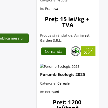
Categorie:
Fructe
În:
Prahova
Preț: 15 lei/kg + 
TVA
Produs și vândut de:
Agrinvest
Garden S.R.L.
Comandă
Porumb Ecologic 2025
Categorie:
Cereale
În:
Botoșani
Preț: 1200 
lei/tonă