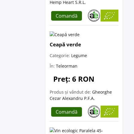
Hemp Heart S.R.L.
Comandă
Ceapă verde
Categorie:
Legume
În:
Teleorman
Preț: 6 RON
Produs și vândut de:
Gheorghe
Cezar Alexandru P.F.A.
Comandă