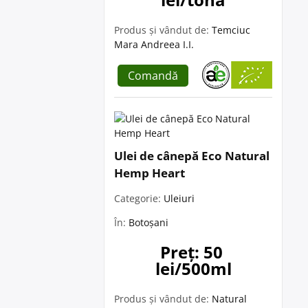
Produs și vândut de:
Temciuc
Mara Andreea I.I.
Comandă
Ulei de cânepă Eco Natural
Hemp Heart
Categorie:
Uleiuri
În:
Botoșani
Preț: 50 
lei/500ml
Produs și vândut de:
Natural