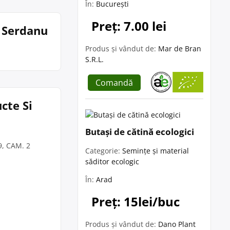
În:
București
Preț: 7.00 lei
n Serdanu
Produs și vândut de:
Mar de Bran
S.R.L.
Comandă
cte Si
Butași de cătină ecologici
39, CAM. 2
Categorie:
Semințe și material
săditor ecologic
În:
Arad
Preț: 15lei/buc
Produs și vândut de:
Dano Plant