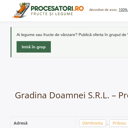
Skip
to
dezvoltat de asoc.
100% 
content
Ai legume sau fructe de vânzare? Publică oferta în grupul d
Intră în grup
Gradina Doamnei S.R.L. – Pro
Adresă
Dâmbovița
,
Priboiu