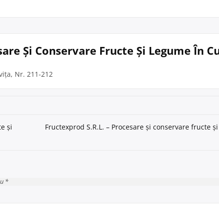
sare Și Conservare Fructe Și Legume În C
ița, Nr. 211-212
e și
Fructexprod S.R.L. – Procesare și conservare fructe ș
cu *