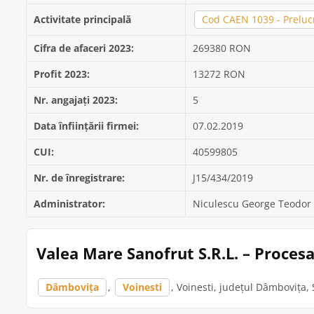
Activitate principală
Cod CAEN 1039 - Prelucr
Cifra de afaceri 2023:
269380 RON
Profit 2023:
13272 RON
Nr. angajați 2023:
5
Data înființării firmei:
07.02.2019
CUI:
40599805
Nr. de înregistrare:
J15/434/2019
Administrator:
Niculescu George Teodor
Valea Mare Sanofrut S.R.L. – Procesa
Dâmbovița
,
Voinesti
, Voinesti, județul Dâmbovița, 