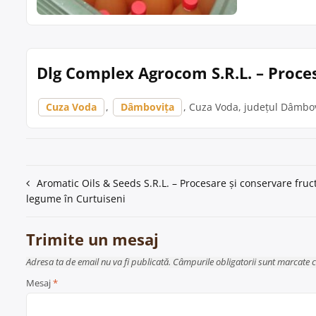
Dlg Complex Agrocom S.R.L. – Proce
Cuza Voda
,
Dâmbovița
, Cuza Voda, județul Dâmbov
Navigare
Aromatic Oils & Seeds S.R.L. – Procesare și conservare fruct
legume în Curtuiseni
în
articole
Trimite un mesaj
Adresa ta de email nu va fi publicată. Câmpurile obligatorii sunt marcate 
Mesaj
*