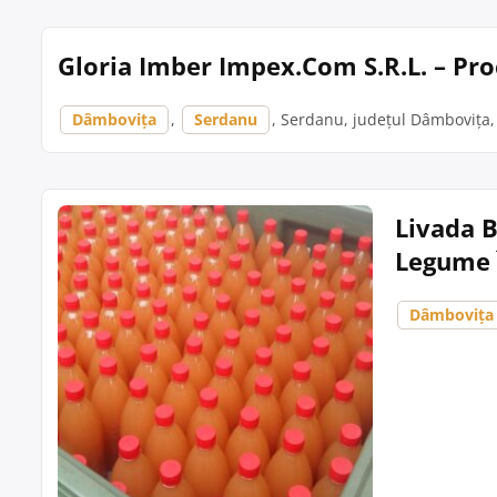
Gloria Imber Impex.Com S.R.L. – Pro
Dâmbovița
,
Serdanu
, Serdanu, județul Dâmbovița, 
Livada B
Legume 
Dâmbovița