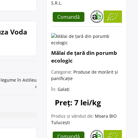
S.R.L.
Comandă
uza Voda
Mălai de țară din porumb
ecologic
Categorie:
Produse de morărit și
panificație
i legume în Astileu
În:
Galați
Preț: 7 lei/kg
Produs și vândut de:
Moara BIO
Tulucești
Comandă