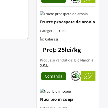
Fructe proaspete de aronia
Categorie:
Fructe
În:
Călărași
Preț: 25lei/kg
Produs și vândut de:
Bio Flaronia
S.R.L.
Comandă
Nuci bio în coajă