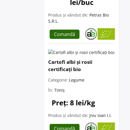
lei/buc
Produs și vândut de:
Petras Bio
S.R.L.
Comandă
Cartofi albi și rosii
certificați bio
Categorie:
Legume
În:
Timiș
Preț: 8 lei/kg
Produs și vândut de:
Jivu Ioan I.I.
Comandă