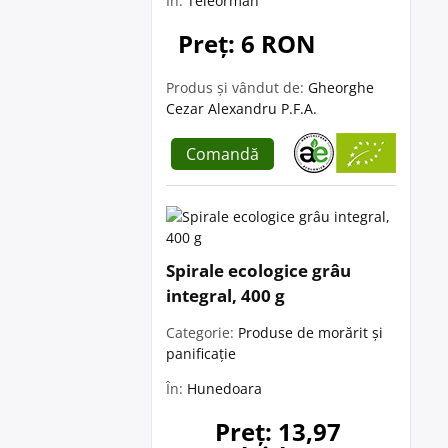
În:
Teleorman
Preț: 6 RON
Produs și vândut de:
Gheorghe
Cezar Alexandru P.F.A.
Comandă
Spirale ecologice grâu
integral, 400 g
Categorie:
Produse de morărit și
panificație
În:
Hunedoara
Preț: 13,97 