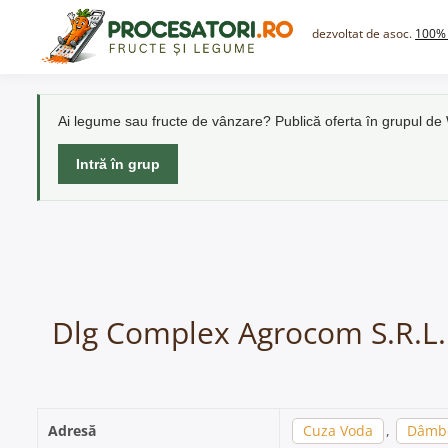
Skip
to
dezvoltat de asoc.
100% 
content
Ai legume sau fructe de vânzare? Publică oferta în grupul d
Intră în grup
Dlg Complex Agrocom S.R.L. 
Adresă
Cuza Voda
,
Dâmbo