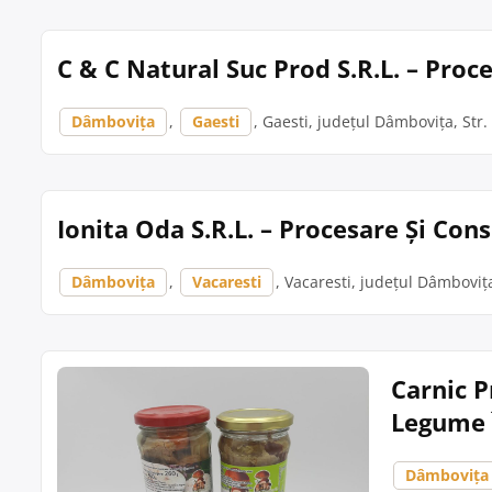
C & C Natural Suc Prod S.R.L. – Proc
Dâmbovița
,
Gaesti
, Gaesti, județul Dâmbovița, Str
Ionita Oda S.R.L. – Procesare Și Con
Dâmbovița
,
Vacaresti
, Vacaresti, județul Dâmbovița
Carnic P
Legume 
Dâmbovița