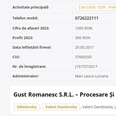
Activitate principală
Cod CAEN 1039 - Prelu
0726222111
Telefon mobil:
Cifra de afaceri 2023:
1500 RON
Profit 2023:
300 RON
Data înființării firmei:
29.05.2017
CUI:
37669250
Nr. de înregistrare:
J15/737/2017
Administrator:
Man Laura Luciana
Gust Romanesc S.R.L. – Procesare Ș
Dâmbovița
,
Valeni Dambovita
, Valeni Dambovita, 