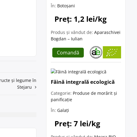
În:
Botoșani
Preț: 1,2 lei/kg
Produs și vândut de:
Aparaschivei
Bogdan – Iulian
Comandă
ructe și legume în
Făină integrală ecologică
Stejaru
Categorie:
Produse de morărit și
panificație
În:
Galați
Preț: 7 lei/kg
Produs și vândut de:
Moara BIO