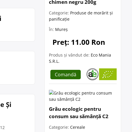
chimen negru 200g
Categorie:
Produse de morărit și
i
panificație
În:
Mureș
Preț: 11.00 Ron
Produs și vândut de:
Eco Mania
S.R.L.
Comandă
e Și
Grâu ecologic pentru
consum sau sămânță C2
Categorie:
Cereale
 12