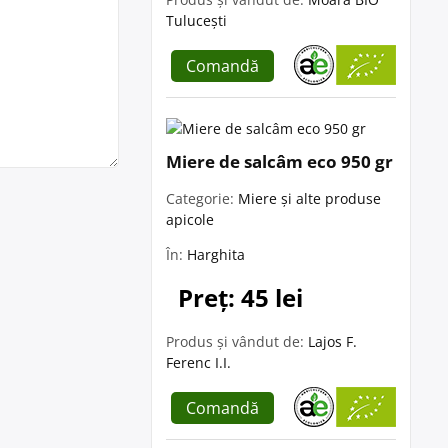
Tulucești
Comandă
Miere de salcâm eco 950 gr
Categorie:
Miere și alte produse
apicole
În:
Harghita
Preț: 45 lei
Produs și vândut de:
Lajos F.
Ferenc I.I.
Comandă