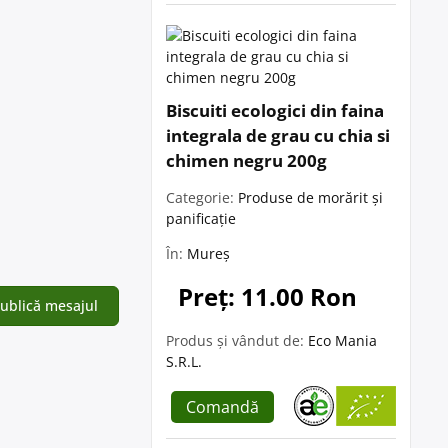
Biscuiti ecologici din faina
integrala de grau cu chia si
chimen negru 200g
Categorie:
Produse de morărit și
panificație
În:
Mureș
Preț: 11.00 Ron
Produs și vândut de:
Eco Mania
S.R.L.
Comandă