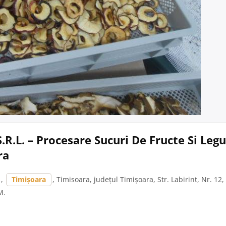
 S.R.L. – Procesare Sucuri De Fructe Si Leg
ra
,
Timișoara
, Timisoara, județul Timișoara, Str. Labirint, Nr. 12, B
M.