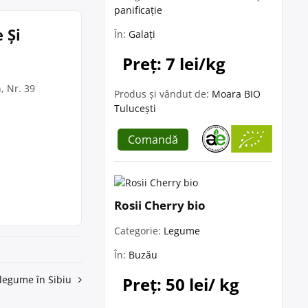
panificație
 Și
În:
Galați
Preț: 7 lei/kg
, Nr. 39
Produs și vândut de:
Moara BIO
Tulucești
Comandă
Rosii Cherry bio
Categorie:
Legume
În:
Buzău
Preț: 50 lei/ kg
 legume în Sibiu