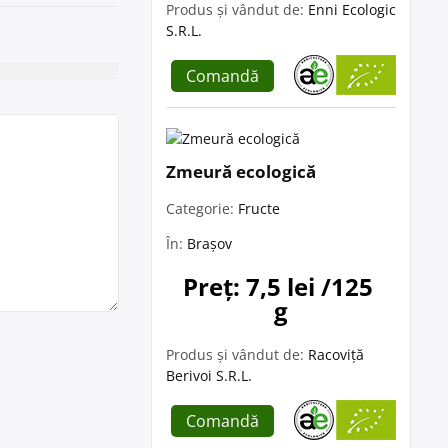
Produs și vândut de:
Enni Ecologic
S.R.L.
Comandă
Zmeură ecologică
Categorie:
Fructe
În:
Brașov
Preț: 7,5 lei /125 
g
Produs și vândut de:
Racoviță
Berivoi S.R.L.
Comandă