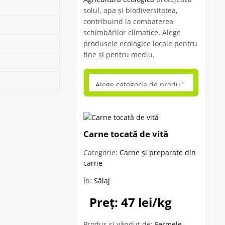
solul, apa și biodiversitatea,
contribuind la combaterea
schimbărilor climatice. Alege
produsele ecologice locale pentru
tine și pentru mediu.
Carne tocată de vită
Categorie:
Carne și preparate din
carne
În:
Sălaj
Preț: 47 lei/kg
Produs și vândut de:
Fermele