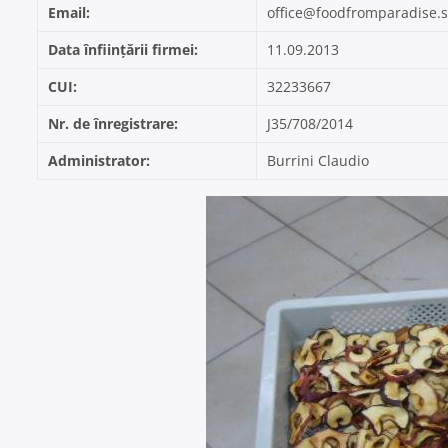
Email:
office@foodfromparadise.s
Data înființării firmei:
11.09.2013
CUI:
32233667
Nr. de înregistrare:
J35/708/2014
Administrator:
Burrini Claudio