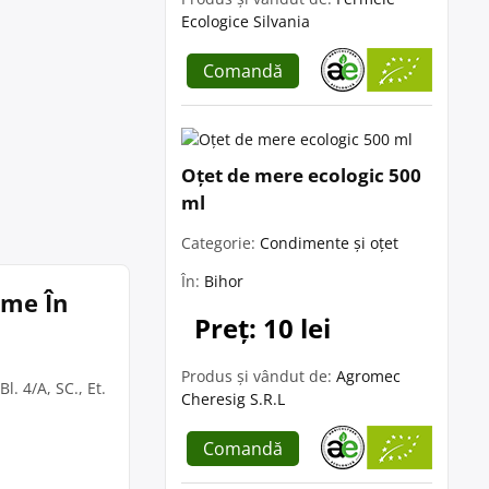
Ecologice Silvania
Comandă
Oțet de mere ecologic 500
ml
Categorie:
Condimente și oțet
În:
Bihor
ume În
Preț: 10 lei
Produs și vândut de:
Agromec
l. 4/A, SC., Et.
Cheresig S.R.L
Comandă