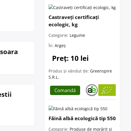
Castraveți certificați
ecologic, kg
Categorie:
Legume
În:
Argeș
isoara
Preț: 10 lei
Produs și vândut de:
Greenspire
S.R.L.
Comandă
stii
Făină albă ecologică tip 550
Categorie:
Produse de morărit și