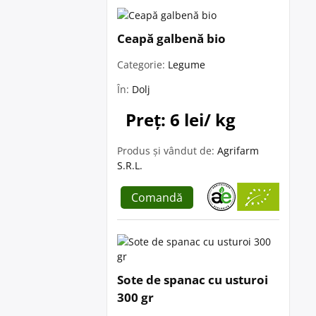
Ceapă galbenă bio
Categorie:
Legume
În:
Dolj
Preț: 6 lei/ kg
Produs și vândut de:
Agrifarm
S.R.L.
Comandă
Sote de spanac cu usturoi
300 gr