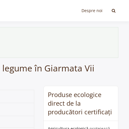
Despre noi
i legume în Giarmata Vii
Produse ecologice
direct de la
producători certificați
Agricultura ecologică
protejează