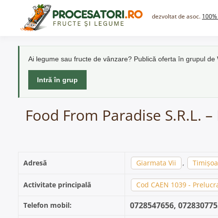
Skip
to
dezvoltat de asoc.
100% 
content
Ai legume sau fructe de vânzare? Publică oferta în grupul d
Intră în grup
Food From Paradise S.R.L. – 
Adresă
Giarmata Vii
,
Timișoa
Activitate principală
Cod CAEN 1039 - Prelucra
0728547656, 072830775
Telefon mobil: