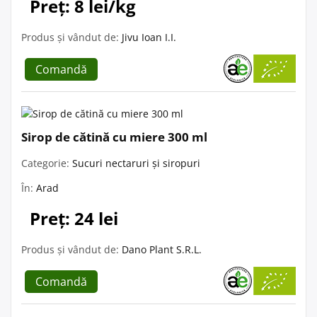
Preț: 8 lei/kg
Produs și vândut de:
Jivu Ioan I.I.
Comandă
Sirop de cătină cu miere 300 ml
Categorie:
Sucuri nectaruri și siropuri
În:
Arad
Preț: 24 lei
Produs și vândut de:
Dano Plant S.R.L.
Comandă