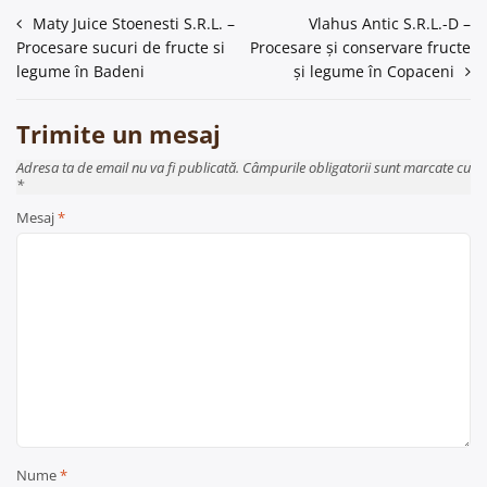
Navigare
Maty Juice Stoenesti S.R.L. –
Vlahus Antic S.R.L.-D –
Procesare sucuri de fructe si
Procesare și conservare fructe
în
legume în Badeni
și legume în Copaceni
articole
Trimite un mesaj
Adresa ta de email nu va fi publicată. Câmpurile obligatorii sunt marcate cu
*
Mesaj
*
Nume
*