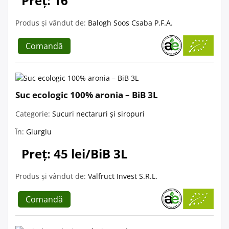
Preț: 16
Produs și vândut de:
Balogh Soos Csaba P.F.A.
Comandă
Suc ecologic 100% aronia – BiB 3L
Categorie:
Sucuri nectaruri și siropuri
În:
Giurgiu
Preț: 45 lei/BiB 3L
Produs și vândut de:
Valfruct Invest S.R.L.
Comandă