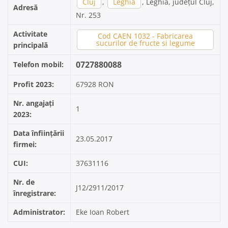
Cluj
,
Leghia
, Leghia, județul Cluj,
Adresă
Nr. 253
Activitate
Cod CAEN 1032 - Fabricarea
sucurilor de fructe si legume
principală
0727880088
Telefon mobil:
Profit 2023:
67928 RON
Nr. angajați
1
2023:
Data înființării
23.05.2017
firmei:
CUI:
37631116
Nr. de
J12/2911/2017
înregistrare:
Administrator:
Eke Ioan Robert