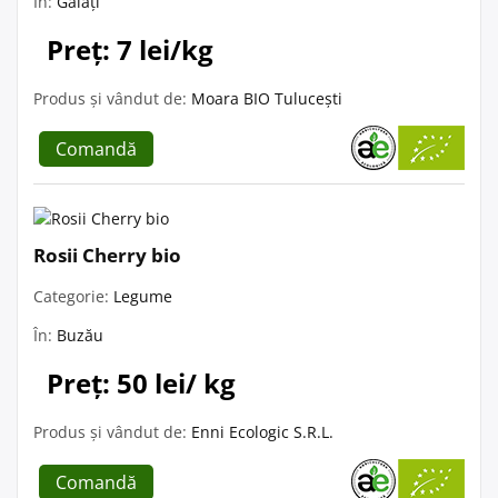
În:
Galați
Preț: 7 lei/kg
Produs și vândut de:
Moara BIO Tulucești
Comandă
Rosii Cherry bio
Categorie:
Legume
În:
Buzău
Preț: 50 lei/ kg
Produs și vândut de:
Enni Ecologic S.R.L.
Comandă