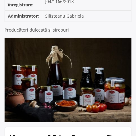
J04/1166/2018
înregistrare:
Administrator:
Silisteanu Gabriela
Producători dulceață și siropuri