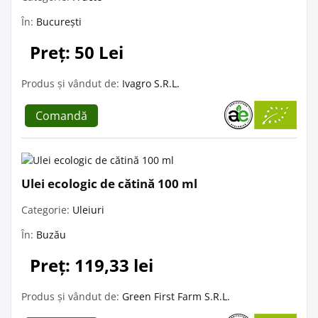
În:
București
Preț: 50 Lei
Produs și vândut de:
Ivagro S.R.L.
Comandă
Ulei ecologic de cătină 100 ml
Categorie:
Uleiuri
În:
Buzău
Preț: 119,33 lei
Produs și vândut de:
Green First Farm S.R.L.