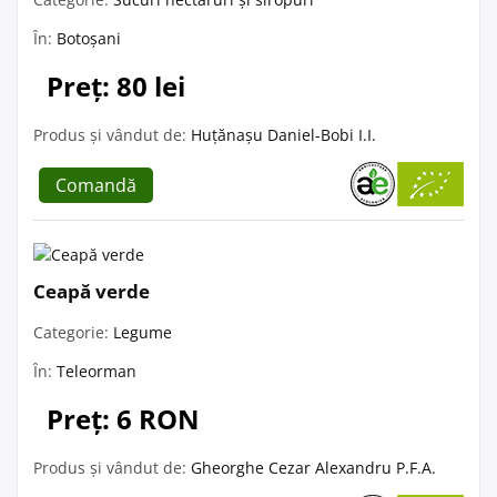
În:
Botoșani
Preț: 80 lei
Produs și vândut de:
Huțănașu Daniel-Bobi I.I.
Comandă
Ceapă verde
Categorie:
Legume
În:
Teleorman
Preț: 6 RON
Produs și vândut de:
Gheorghe Cezar Alexandru P.F.A.