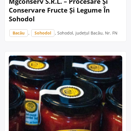
Mgconserv S.R.L. – Procesare Și
Conservare Fructe Și Legume În
Sohodol
Bacău
,
Sohodol
, Sohodol, județul Bacău, Nr. FN