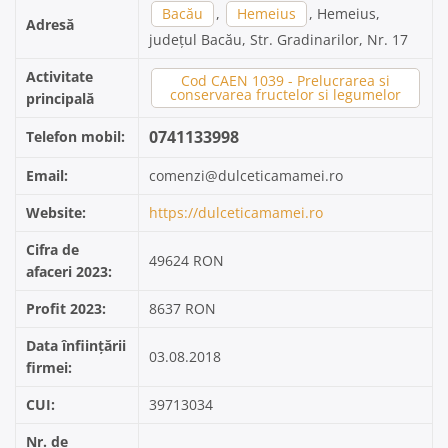
Bacău
,
Hemeius
, Hemeius,
Adresă
județul Bacău, Str. Gradinarilor, Nr. 17
Activitate
Cod CAEN 1039 - Prelucrarea si
conservarea fructelor si legumelor
principală
0741133998
Telefon mobil:
Email:
comenzi@dulceticamamei.ro
Website:
https://dulceticamamei.ro
Cifra de
49624 RON
afaceri 2023:
Profit 2023:
8637 RON
Data înființării
03.08.2018
firmei:
CUI:
39713034
Nr. de