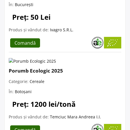
În:
București
Preț: 50 Lei
Produs și vândut de:
Ivagro S.R.L.
Comandă
Porumb Ecologic 2025
Categorie:
Cereale
În:
Botoșani
Preț: 1200 lei/tonă
Produs și vândut de:
Temciuc Mara Andreea I.I.