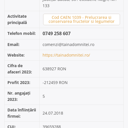
133
Activitate
Cod CAEN 1039 - Prelucrarea si
conservarea fructelor si legumelor
principală
0749 258 607
Telefon mobil:
Email:
comenzi@tainadomnitei.ro
Website:
https://tainadomnitei.ro/
Cifra de
638927 RON
afaceri 2023:
Profit 2023:
-212459 RON
Nr. angajați
5
2023:
Data înființării
24.07.2018
firmei:
CUI:
39659288