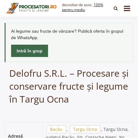
Skip
dezvoltat de asoc.
100%
to
pentru mediu
content
Ai legume sau fructe de vânzare? Publică oferta în grupul
de WhatsApp.
Intră în grup
Delofru S.R.L. – Procesare și
conservare fructe și legume
în Targu Ocna
Bacău
,
Targu Ocna
, Targu Ocna,
Adresă
județul Bacău, Str. Costache Negri, Nr.