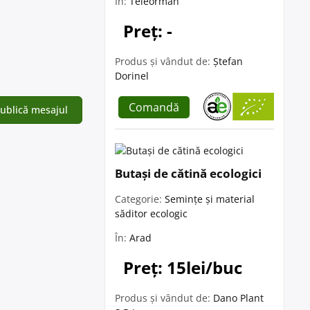
În:
Teleorman
Preț: -
Produs și vândut de:
Ștefan
Dorinel
Comandă
Butași de cătină ecologici
Categorie:
Semințe și material
săditor ecologic
În:
Arad
Preț: 15lei/buc
Produs și vândut de:
Dano Plant