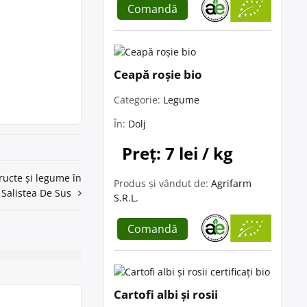
Comandă
Ceapă roșie bio
Categorie:
Legume
În:
Dolj
Preț: 7 lei / kg
fructe și legume în
Produs și vândut de:
Agrifarm
Salistea De Sus
S.R.L.
Comandă
Cartofi albi și rosii