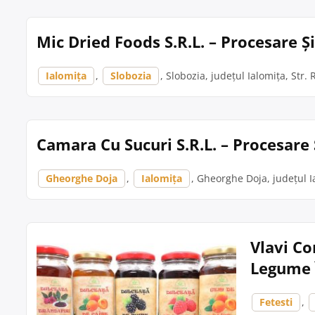
Mic Dried Foods S.R.L. – Procesare Ș
Ialomița
,
Slobozia
, Slobozia, județul Ialomița, Str. 
Camara Cu Sucuri S.R.L. – Procesare
Gheorghe Doja
,
Ialomița
, Gheorghe Doja, județul Ia
Vlavi Co
Legume 
Fetesti
,