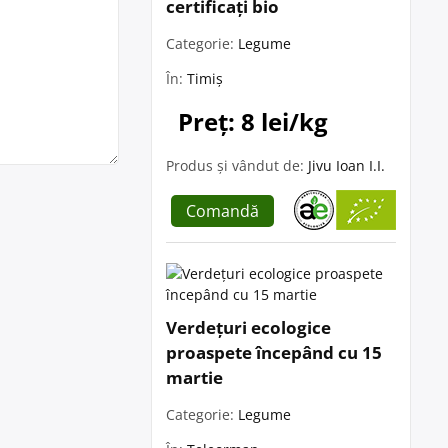
certificați bio
Categorie:
Legume
În:
Timiș
Preț: 8 lei/kg
Produs și vândut de:
Jivu Ioan I.I.
Comandă
Verdețuri ecologice
proaspete începând cu 15
martie
Categorie:
Legume