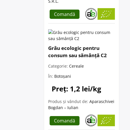
S.R.L.
Comandă
Grâu ecologic pentru
consum sau sămânță C2
Categorie:
Cereale
În:
Botoșani
Preț: 1,2 lei/kg
Produs și vândut de:
Aparaschivei
Bogdan – Iulian
Comandă