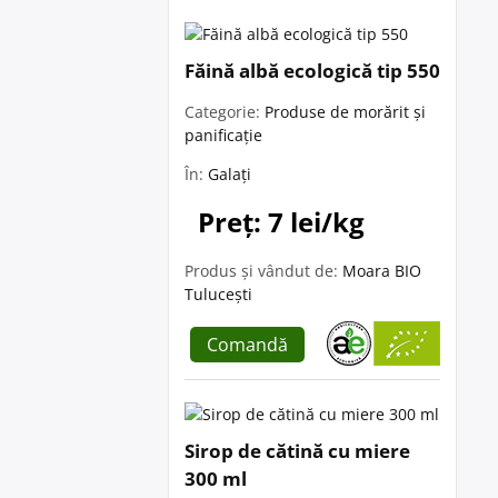
Făină albă ecologică tip 550
Categorie:
Produse de morărit și
panificație
În:
Galați
Preț: 7 lei/kg
Produs și vândut de:
Moara BIO
Tulucești
Comandă
Sirop de cătină cu miere
300 ml