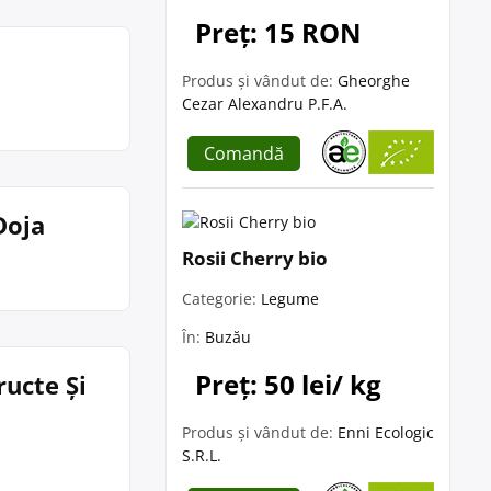
Preț: 15 RON
a
Produs și vândut de:
Gheorghe
Cezar Alexandru P.F.A.
Comandă
Doja
Rosii Cherry bio
Categorie:
Legume
În:
Buzău
Preț: 50 lei/ kg
ructe Și
Produs și vândut de:
Enni Ecologic
S.R.L.