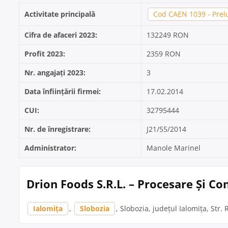
Activitate principală
Cod CAEN 1039 - Prelu
Cifra de afaceri 2023:
132249 RON
Profit 2023:
2359 RON
Nr. angajați 2023:
3
Data înființării firmei:
17.02.2014
CUI:
32795444
Nr. de înregistrare:
J21/55/2014
Administrator:
Manole Marinel
Drion Foods S.R.L. – Procesare Și Co
Ialomița
,
Slobozia
, Slobozia, județul Ialomița, Str. R