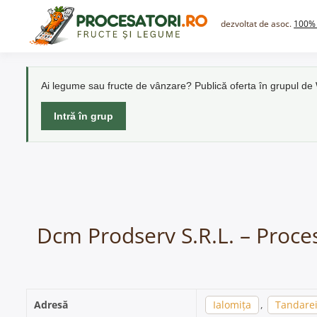
Skip
to
dezvoltat de asoc.
100% 
content
Ai legume sau fructe de vânzare? Publică oferta în grupul d
Intră în grup
Dcm Prodserv S.R.L. – Proces
Adresă
Ialomița
,
Tandare