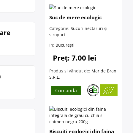
Suc de mere ecologic
Categorie:
Sucuri nectaruri și
Mare
siropuri
În:
București
Preț: 7.00 lei
Produs și vândut de:
Mar de Bran
a
S.R.L.
Comandă
Biscuiti ecologici din faina