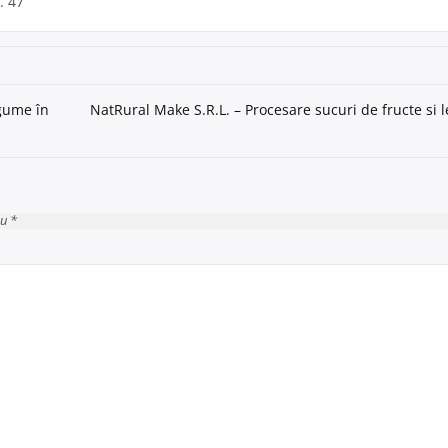
. 47
egume în
NatRural Make S.R.L. – Procesare sucuri de fructe si
cu *