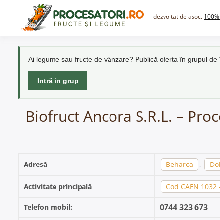
Skip
to
dezvoltat de asoc.
100% 
content
Ai legume sau fructe de vânzare? Publică oferta în grupul d
Intră în grup
Biofruct Ancora S.R.L. – Pro
Adresă
Beharca
,
Dol
Activitate principală
Cod CAEN 1032 - 
0744 323 673
Telefon mobil: