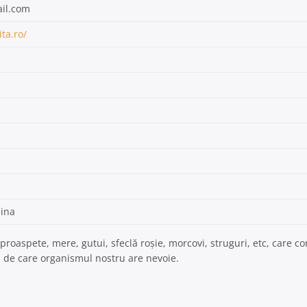
il.com
ita.ro/
lina
proaspete, mere, gutui, sfeclă roșie, morcovi, struguri, etc, care c
i de care organismul nostru are nevoie.