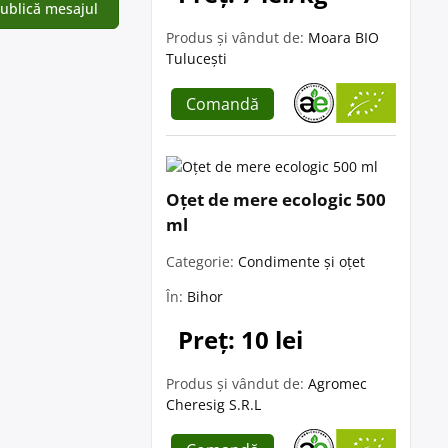
Produs și vândut de:
Moara BIO
Tulucești
Comandă
Oțet de mere ecologic 500
ml
Categorie:
Condimente și oțet
În:
Bihor
Preț: 10 lei
Produs și vândut de:
Agromec
Cheresig S.R.L