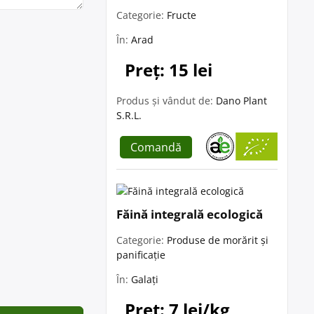
Categorie:
Fructe
În:
Arad
Preț: 15 lei
Produs și vândut de:
Dano Plant
S.R.L.
Comandă
Făină integrală ecologică
Categorie:
Produse de morărit și
panificație
În:
Galați
Preț: 7 lei/kg