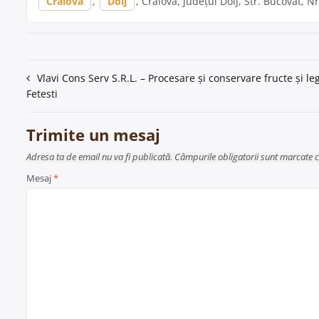
Craiova
,
Dolj
, Craiova, județul Dolj, Str. Bucovat, Nr
Navigare
Vlavi Cons Serv S.R.L. – Procesare și conservare fructe și l
Fetesti
în
articole
Trimite un mesaj
Adresa ta de email nu va fi publicată. Câmpurile obligatorii sunt marcate 
Mesaj
*