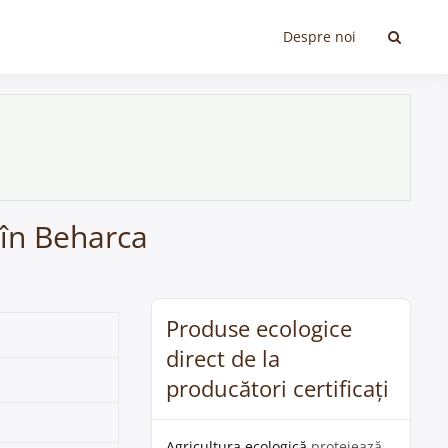
Despre noi
 în Beharca
Produse ecologice
direct de la
producători certificați
Agricultura ecologică
protejează