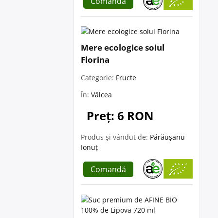
Comandă
Mere ecologice soiul
Florina
Categorie:
Fructe
În:
Vâlcea
Preț: 6 RON
Produs și vândut de:
Părăușanu
Ionuț
Comandă