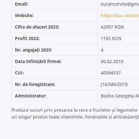
Email:
sucancorvita@gma
Website:
https://suc-ancorv
Cifra de afaceri 2023:
42097 RON
Profit 2023:
1165 RON
Nr. angajați 2023:
4
Data înființării firmei:
06.02.2019
CUI:
40584537
Nr. de înregistrare:
J16/586/2019
Administrator:
Badea Georgeta A
Produce sucuri prin presarea la rece a fructelor și legumelor 
un singur produs toate vitaminele, mineralele și antioxidanți