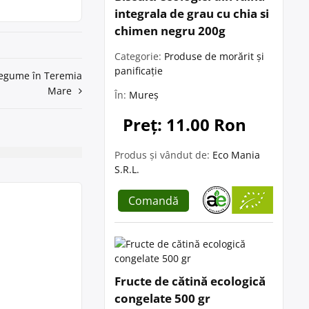
integrala de grau cu chia si
chimen negru 200g
Categorie:
Produse de morărit și
panificație
 legume în Teremia
Mare
În:
Mureș
Preț: 11.00 Ron
Produs și vândut de:
Eco Mania
S.R.L.
Comandă
Fructe de cătină ecologică
congelate 500 gr